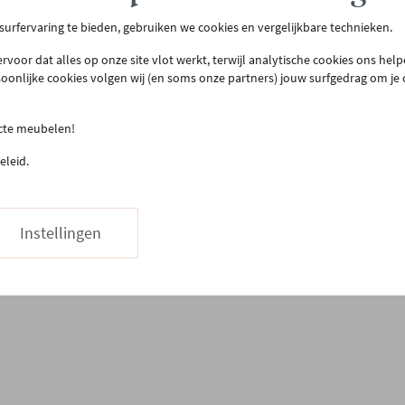
tenservice
Meer Gero
 surfervaring te bieden, gebruiken we cookies en vergelijkbare technieken.
act & openingsuren
Onze winkel
rvoor dat alles op onze site vlot werkt, terwijl analytische cookies ons hel
llen & bezorgen
Onze slaapwinkel
soonlijke cookies volgen wij (en soms onze partners) jouw surfgedrag om je
urneren
Gero.Totaalinrichting
teprijsgarantie
Maatwerk
ecte meubelen!
Onderhoud
03 480 42 26
eleid.
Hapje eten
Stuur ons een bericht
Vacatures
Instellingen