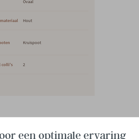
Ovaal
materiaal
Hout
poten
Kruispoot
 colli's
2
oor een optimale ervaring