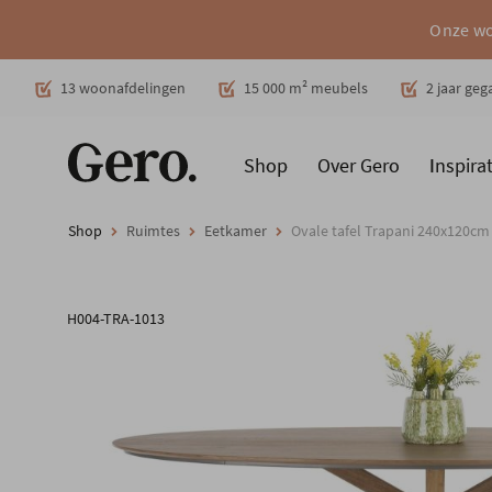
Onze wo
Decoratie
13 woonafdelingen
15 000 m² meubels
2 jaar ge
Shop
Over Gero
Inspirat
Promoties
Producten
Cadeaubon
Woonstijlen
Ruimt
Shop
Ruimtes
Eetkamer
Ovale tafel Trapani 240x120cm
H004-TRA-1013