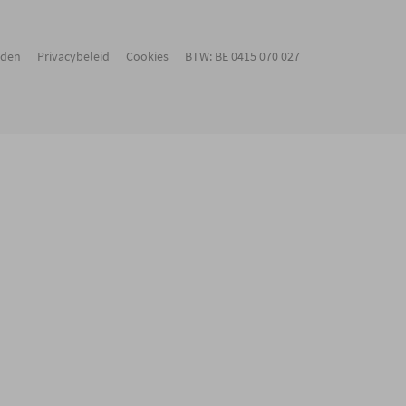
rden
Privacybeleid
Cookies
BTW: BE 0415 070 027