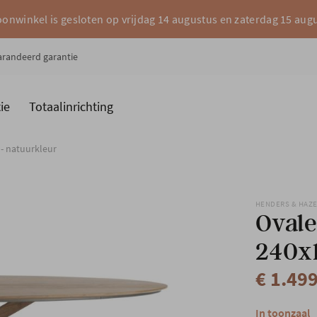
onwinkel is gesloten op vrijdag 14 augustus en zaterdag 15 aug
garandeerd garantie
ie
Totaalinrichting
es
Merken
 - natuurkleur
HENDERS & HAZ
Ovale
240x
€ 1.49
In toonzaal