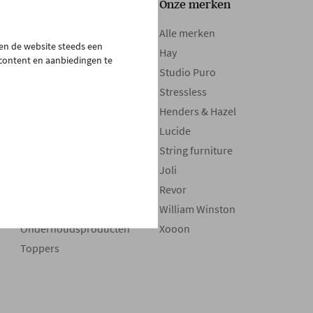
Onze collectie
Onze merken
Tafels
Alle merken
pen de website steeds een
Zetels
Hay
 content en aanbiedingen te
Kasten
Studio Puro
Bedden
Stressless
Boxsprings
Henders & Hazel
Matrassen
Lucide
Maatwerk
String furniture
Stoelen
Joli
Verlichting
Revor
Decoratie
William Winston
Onderhoudsproducten
Xooon
Toppers