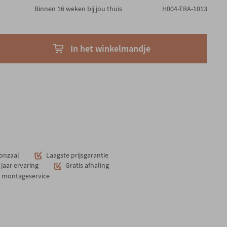
Binnen 16 weken bij jou thuis
H004-TRA-1013
In het winkelmandje
onzaal
Laagste prijsgarantie
jaar ervaring
Gratis afhaling
n montageservice