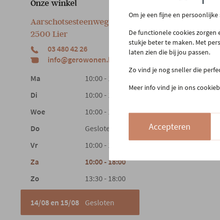
Onze winkel
Klan
Om je een fijne en persoonlijke
Aarschotsesteenweg 151
Cont
De functionele cookies zorgen e
2500 Lier
Beste
stukje beter te maken. Met per
03 480 42 26
Reto
laten zien die bij jou passen.
info@gerowonen.be
Laags
Zo vind je nog sneller die perf
Ma
10:00 - 18:30
Meer info vind je in ons cookieb
Di
10:00 - 18:30
Woe
10:00 - 18:30
Accepteren
Do
Gesloten
Vr
10:00 - 18:30
Za
10:00 - 18:00
Zo
13:30 - 18:00
14/08 en 15/08
Gesloten