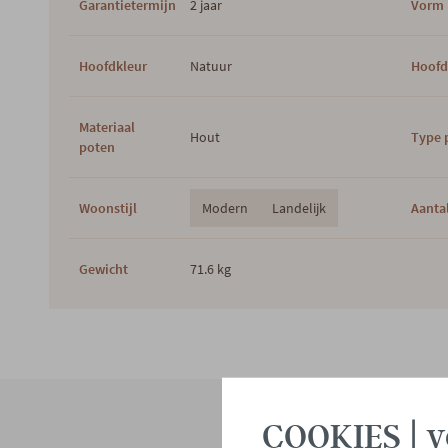
Garantietermijn
2 jaar
Vorm
Hoofdkleur
Natuur
Hoofd
Materiaal
Hout
Type 
poten
Woonstijl
Modern
Landelijk
Aantal
Gewicht
71.6 kg
COOKIES | v