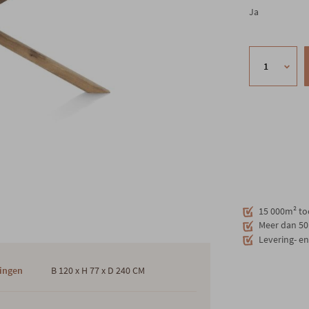
Ja
15 000m² to
Meer dan 50 
Levering- e
ingen
B 120 x H 77 x D 240 CM