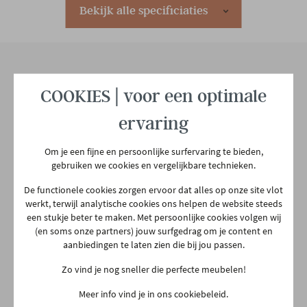
Woonstijl
Landelijk
Bekijk alle specificiaties
Aantal colli's
1
COOKIES | voor een optimale
Onze winkel
Aarschotsesteenweg 151
ervaring
2500 Lier
Om je een fijne en persoonlijke surfervaring te bieden,
03 480 42 26
gebruiken we cookies en vergelijkbare technieken.
info@gerowonen.be
De functionele cookies zorgen ervoor dat alles op onze site vlot
Ma
10:00 - 18:30
werkt, terwijl analytische cookies ons helpen de website steeds
een stukje beter te maken. Met persoonlijke cookies volgen wij
Di
10:00 - 18:30
(en soms onze partners) jouw surfgedrag om je content en
Woe
10:00 - 18:30
aanbiedingen te laten zien die bij jou passen.
Do
Gesloten
Zo vind je nog sneller die perfecte meubelen!
Vr
10:00 - 18:30
Meer info vind je in ons cookiebeleid.