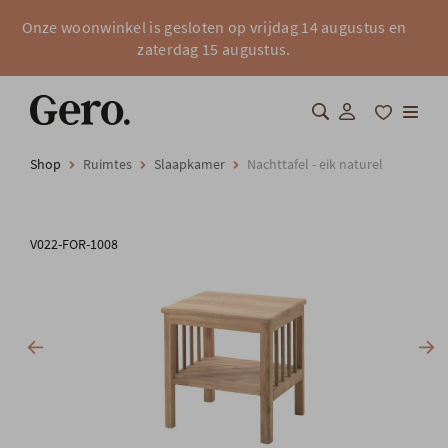
Onze woonwinkel is gesloten op vrijdag 14 augustus en
zaterdag 15 augustus.
Shop
Ruimtes
Slaapkamer
Nachttafel - eik naturel
Shop
Over Gero
V022-FOR-1008
Inspiratie
Totaalinrichting
Professionals
FAQ