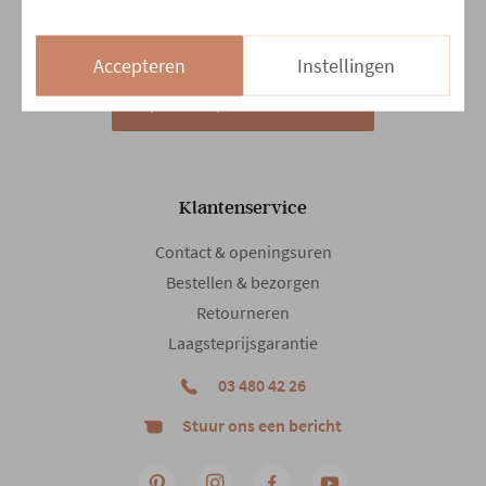
Za
10:00 - 18:00
Zo
13:30 - 18:00
Accepteren
Instellingen
14/08 en 15/08
Gesloten
Klantenservice
Contact & openingsuren
Bestellen & bezorgen
Retourneren
Laagsteprijsgarantie
03 480 42 26
Stuur ons een bericht