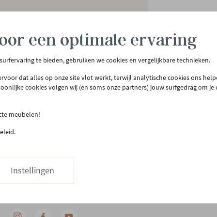
oor een optimale ervaring
 surfervaring te bieden, gebruiken we cookies en vergelijkbare technieken.
rvoor dat alles op onze site vlot werkt, terwijl analytische cookies ons hel
soonlijke cookies volgen wij (en soms onze partners) jouw surfgedrag om je
tenservice
Meer Gero
act & openingsuren
Onze winkel
ecte meubelen!
llen & bezorgen
Onze slaapwinkel
eleid.
urneren
Gero.Totaalinrichting
teprijsgarantie
Maatwerk
Onderhoud
Instellingen
03 480 42 26
Hapje eten
Stuur ons een bericht
Vacatures