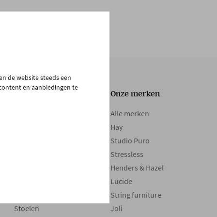
pen de website steeds een
 content en aanbiedingen te
Onze collectie
Onze merken
Tafels
Alle merken
Zetels
Hay
Kasten
Studio Puro
Bedden
Stressless
Boxsprings
Henders & Hazel
Matrassen
Lucide
Maatwerk
String furniture
Stoelen
Joli