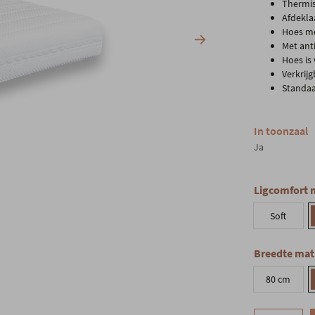
Thermis
Afdekla
Hoes met
Met anti
Hoes is
Verkrij
Standaa
In toonzaal
Ja
Ligcomfort 
Soft
Breedte mat
80 cm