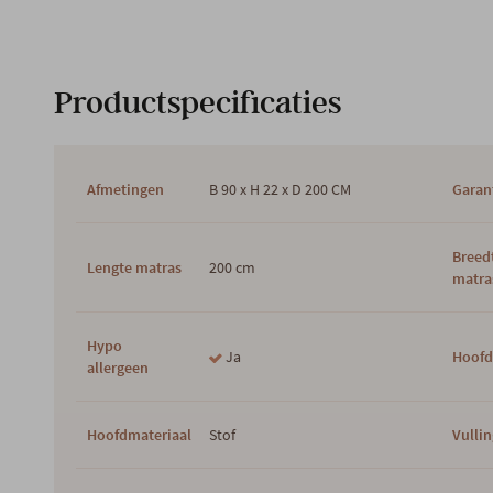
Productspecificaties
Afmetingen
B 90 x H 22 x D 200 CM
Garan
Breed
Lengte matras
200 cm
matra
Hypo
Ja
Hoofd
allergeen
Hoofdmateriaal
Stof
Vulli