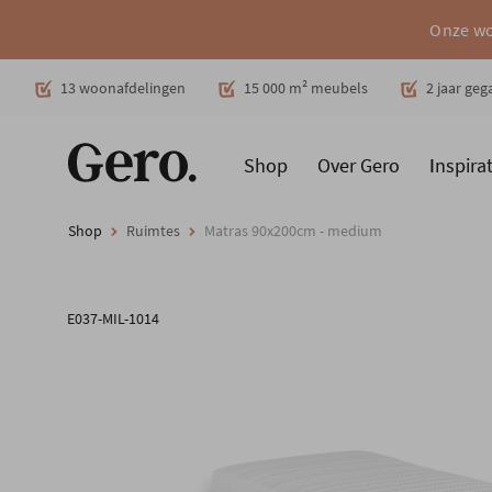
Onze wo
Decoratie
13 woonafdelingen
15 000 m² meubels
2 jaar ge
Shop
Over Gero
Inspirat
Promoties
Producten
Cadeaubon
Woonstijlen
Ruimt
Shop
Ruimtes
Matras 90x200cm - medium
E037-MIL-1014