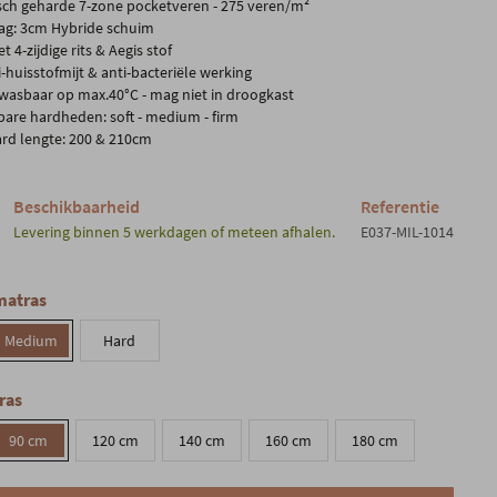
ch geharde 7-zone pocketveren - 275 veren/m²
ag: 3cm Hybride schuim
 4-zijdige rits & Aegis stof
-huisstofmijt & anti-bacteriële werking
 wasbaar op max.40°C - mag niet in droogkast
gbare hardheden: soft - medium - firm
rd lengte: 200 & 210cm
Beschikbaarheid
Referentie
Levering binnen 5 werkdagen of meteen afhalen.
E037-MIL-1014
matras
Medium
Hard
ras
90 cm
120 cm
140 cm
160 cm
180 cm