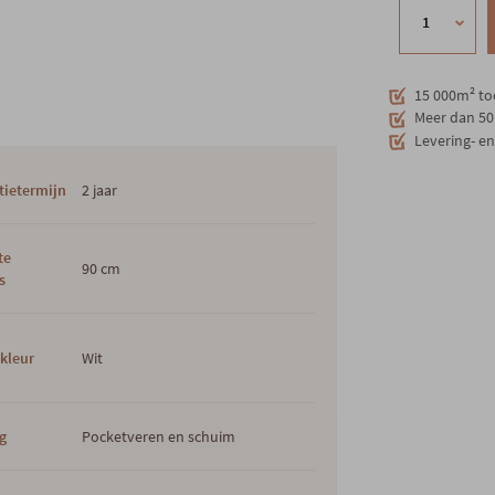
15 000m² to
Meer dan 50 
Levering- e
tietermijn
2 jaar
te
90 cm
s
kleur
Wit
ng
Pocketveren en schuim