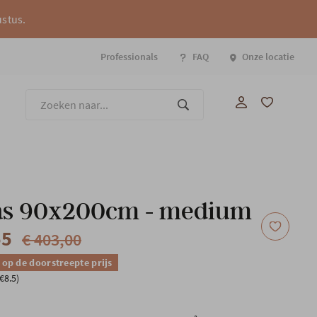
ustus.
Professionals
FAQ
Onze locatie
Onze
as 90x200cm - medium
55
€ 403,00
 op de doorstreepte prijs
€8.5)