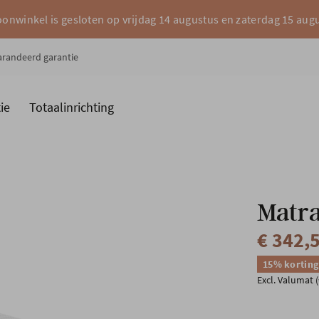
onwinkel is gesloten op vrijdag 14 augustus en zaterdag 15 aug
garandeerd garantie
ie
Totaalinrichting
es
Merken
Matr
€ 342,
15% korting
Excl. Valumat (