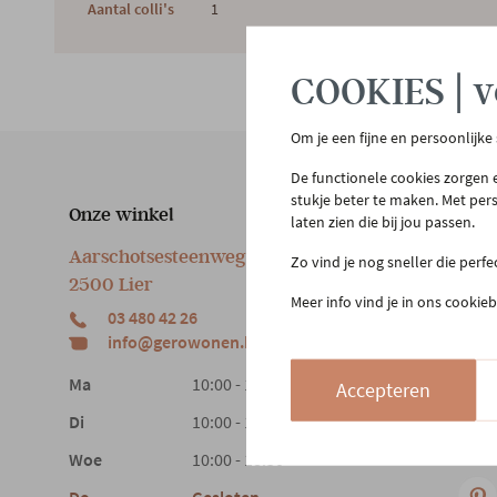
Aantal colli's
1
COOKIES | v
Om je een fijne en persoonlijke
De functionele cookies zorgen e
stukje beter te maken. Met per
Onze winkel
Klan
laten zien die bij jou passen.
Aarschotsesteenweg 151
Cont
Zo vind je nog sneller die perf
2500 Lier
Beste
Meer info vind je in ons cookieb
03 480 42 26
Reto
info@gerowonen.be
Laags
Ma
10:00 - 18:30
Accepteren
Di
10:00 - 18:30
Woe
10:00 - 18:30