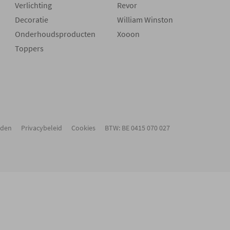
Verlichting
Revor
Decoratie
William Winston
Onderhoudsproducten
Xooon
Toppers
rden
Privacybeleid
Cookies
BTW: BE 0415 070 027