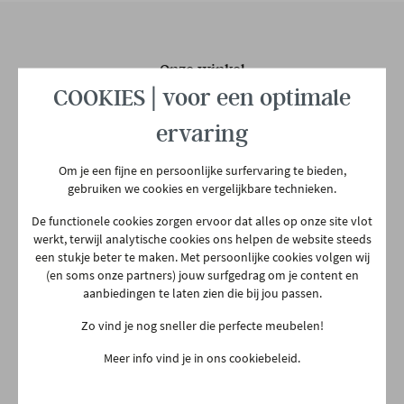
Onze winkel
COOKIES | voor een optimale
Aarschotsesteenweg 151
2500 Lier
ervaring
03 480 42 26
Om je een fijne en persoonlijke surfervaring te bieden,
info@gerowonen.be
gebruiken we cookies en vergelijkbare technieken.
Ma
10:00 - 18:30
De functionele cookies zorgen ervoor dat alles op onze site vlot
Di
10:00 - 18:30
werkt, terwijl analytische cookies ons helpen de website steeds
een stukje beter te maken. Met persoonlijke cookies volgen wij
Woe
10:00 - 18:30
(en soms onze partners) jouw surfgedrag om je content en
aanbiedingen te laten zien die bij jou passen.
Do
Gesloten
Zo vind je nog sneller die perfecte meubelen!
Vr
10:00 - 18:30
Meer info vind je in ons cookiebeleid.
Za
10:00 - 18:00
Zo
13:30 - 18:00