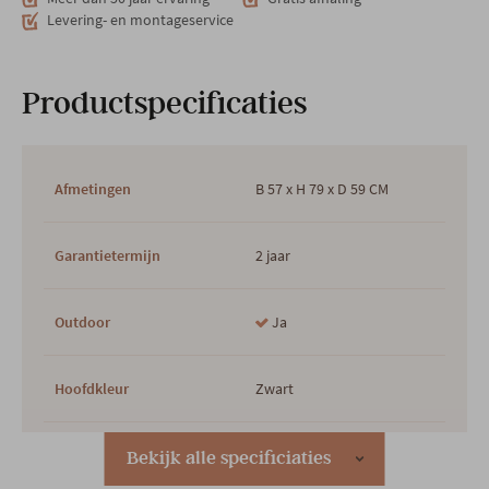
Levering- en montageservice
Productspecificaties
Afmetingen
B 57 x H 79 x D 59 CM
Garantietermijn
2 jaar
Outdoor
Ja
Hoofdkleur
Zwart
2e kleur
ZWART
Bekijk alle specificiaties