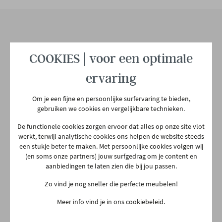
Hoofdmateriaal
Kunststof
Materiaal rug
Kunststof
Onze winkel
COOKIES | voor een optimale
Aarschotsesteenweg 151
Materiaal zit
Kunststof
ervaring
2500 Lier
03 480 42 26
Om je een fijne en persoonlijke surfervaring te bieden,
info@gerowonen.be
Materiaal poten
Metaal
gebruiken we cookies en vergelijkbare technieken.
Ma
10:00 - 18:30
De functionele cookies zorgen ervoor dat alles op onze site vlot
Type poten
Sledepoot
werkt, terwijl analytische cookies ons helpen de website steeds
Di
10:00 - 18:30
een stukje beter te maken. Met persoonlijke cookies volgen wij
Woe
10:00 - 18:30
(en soms onze partners) jouw surfgedrag om je content en
Armleuning
Ja
aanbiedingen te laten zien die bij jou passen.
Do
Gesloten
Zo vind je nog sneller die perfecte meubelen!
Vr
10:00 - 18:30
Woonstijl
Design
Jong wonen
Meer info vind je in ons cookiebeleid.
Za
10:00 - 18:00