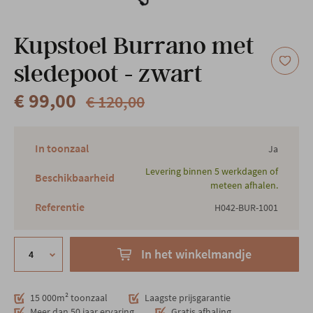
Onze locatie
Kupstoel Burrano met
sledepoot - zwart
€ 99,00
€ 120,00
In toonzaal
Ja
Levering binnen 5 werkdagen of
Beschikbaarheid
meteen afhalen.
Referentie
H042-BUR-1001
In het winkelmandje
15 000m² toonzaal
Laagste prijsgarantie
Meer dan 50 jaar ervaring
Gratis afhaling