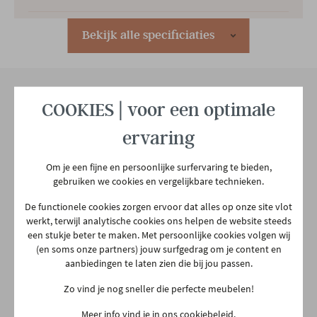
Hoofdkleur
Donkergrijs
Bekijk alle specificiaties
2e kleur
ZWART
COOKIES | voor een optimale
Hoofdmateriaal
Stof
Onze winkel
ervaring
Aarschotsesteenweg 151
Materiaal rug
Stof
2500 Lier
Om je een fijne en persoonlijke surfervaring te bieden,
gebruiken we cookies en vergelijkbare technieken.
03 480 42 26
info@gerowonen.be
Materiaal zit
Stof
De functionele cookies zorgen ervoor dat alles op onze site vlot
werkt, terwijl analytische cookies ons helpen de website steeds
Ma
10:00 - 18:30
een stukje beter te maken. Met persoonlijke cookies volgen wij
Materiaal poten
Metaal
(en soms onze partners) jouw surfgedrag om je content en
Di
10:00 - 18:30
aanbiedingen te laten zien die bij jou passen.
Woe
10:00 - 18:30
Zo vind je nog sneller die perfecte meubelen!
Type poten
Rechte poot
Do
Gesloten
Meer info vind je in ons cookiebeleid.