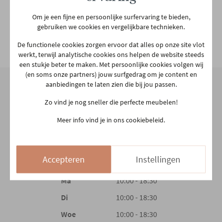
Hoofdkleur
Lichtgrijs
Om je een fijne en persoonlijke surfervaring te bieden,
gebruiken we cookies en vergelijkbare technieken.
2e kleur
ZWART
Bekijk alle specificiaties
De functionele cookies zorgen ervoor dat alles op onze site vlot
werkt, terwijl analytische cookies ons helpen de website steeds
een stukje beter te maken. Met persoonlijke cookies volgen wij
Hoofdmateriaal
Stof
(en soms onze partners) jouw surfgedrag om je content en
aanbiedingen te laten zien die bij jou passen.
Zo vind je nog sneller die perfecte meubelen!
Materiaal rug
Stof
Onze winkel
Meer info vind je in ons cookiebeleid.
Aarschotsesteenweg 151
Materiaal zit
Stof
2500 Lier
03 480 42 26
Accepteren
Instellingen
info@gerowonen.be
Materiaal poten
Metaal
Ma
10:00 - 18:30
Type poten
Rechte poot
Di
10:00 - 18:30
Woe
10:00 - 18:30