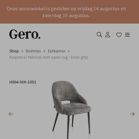
Onze woonwinkel is gesloten op vrijdag 14 augustus en
zaterdag 15 augustus.
Shop
Ruimtes
Eetkamer
Shop
Kuipstoel Nikolas met open rug - Enzo grijs
Over Gero
H004-NIK-1001
Inspiratie
Totaalinrichting
Professionals
FAQ