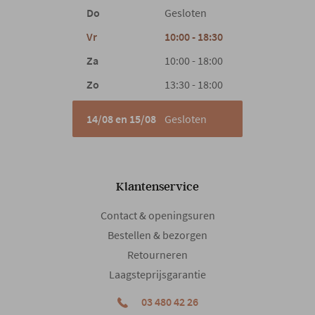
Armleuning
Ja
Do
Gesloten
Vr
10:00 - 18:30
Woonstijl
Modern
Za
10:00 - 18:00
Zo
13:30 - 18:00
Gewicht
8.71 kg
14/08 en 15/08
Gesloten
Klantenservice
Contact & openingsuren
Bestellen & bezorgen
Retourneren
Laagsteprijsgarantie
03 480 42 26