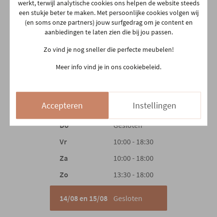
2e kleur
ZWART
Onze winkel
werkt, terwijl analytische cookies ons helpen de website steeds
een stukje beter te maken. Met persoonlijke cookies volgen wij
Aarschotsesteenweg 151
(en soms onze partners) jouw surfgedrag om je content en
Hoofdmateriaal
Stof
2500 Lier
aanbiedingen te laten zien die bij jou passen.
03 480 42 26
Zo vind je nog sneller die perfecte meubelen!
info@gerowonen.be
Materiaal rug
Stof
Meer info vind je in ons cookiebeleid.
Ma
10:00 - 18:30
Materiaal zit
Stof
Di
10:00 - 18:30
Accepteren
Instellingen
Woe
10:00 - 18:30
Materiaal poten
Metaal
Do
Gesloten
Vr
10:00 - 18:30
Type poten
Centraal
Za
10:00 - 18:00
Zo
13:30 - 18:00
Armleuning
Ja
14/08 en 15/08
Gesloten
Modern
Woonstijl