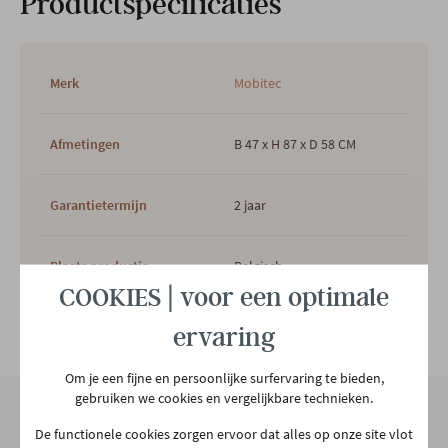
Productspecificaties
Merk
Mobitec
Afmetingen
B 47 x H 87 x D 58 CM
Garantietermijn
2 jaar
Plaats productie
Belgisch
COOKIES | voor een optimale
Te monteren
Ja
Bekijk alle specificiaties
ervaring
Om je een fijne en persoonlijke surfervaring te bieden,
Hoofdkleur
Bruin
gebruiken we cookies en vergelijkbare technieken.
De functionele cookies zorgen ervoor dat alles op onze site vlot