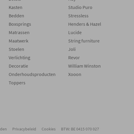
Kasten
Studio Puro
Bedden
Stressless
Boxsprings
Henders & Hazel
Matrassen
Lucide
Maatwerk
String furniture
Stoelen
Joli
Verlichting
Revor
Decoratie
William Winston
Onderhoudsproducten
Xooon
Toppers
rden
Privacybeleid
Cookies
BTW: BE 0415 070 027