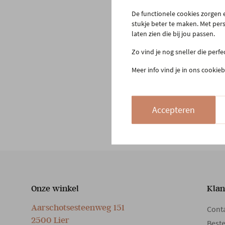
De functionele cookies zorgen e
stukje beter te maken. Met per
laten zien die bij jou passen.
Zo vind je nog sneller die perf
Meer info vind je in ons cookieb
Accepteren
Onze winkel
Klan
Aarschotsesteenweg 151
Cont
2500 Lier
Beste