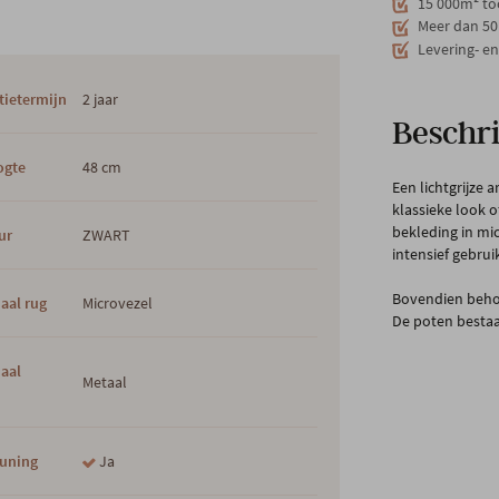
15 000m² to
Meer dan 50 
Levering- e
tietermijn
2 jaar
Beschri
ogte
48 cm
Een lichtgrijze 
klassieke look o
bekleding in mic
ur
ZWART
intensief gebrui
Bovendien behou
aal rug
Microvezel
De poten bestaan
iaal
Metaal
uning
Ja