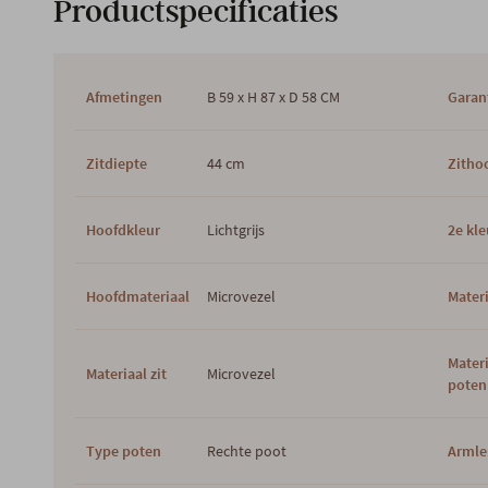
Productspecificaties
Afmetingen
B 59 x H 87 x D 58 CM
Garan
Zitdiepte
44 cm
Zitho
Hoofdkleur
Lichtgrijs
2e kle
Hoofdmateriaal
Microvezel
Materi
Mater
Materiaal zit
Microvezel
poten
Type poten
Rechte poot
Armle