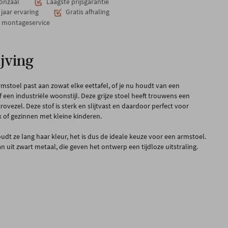
onzaal
Laagste prijsgarantie
jaar ervaring
Gratis afhaling
n montageservice
jving
armstoel past aan zowat elke eettafel, of je nu houdt van een
f een industriële woonstijl. Deze grijze stoel heeft trouwens een
rovezel. Deze stof is sterk en slijtvast en daardoor perfect voor
k of gezinnen met kleine kinderen.
dt ze lang haar kleur, het is dus de ideale keuze voor een armstoel.
 uit zwart metaal, die geven het ontwerp een tijdloze uitstraling.