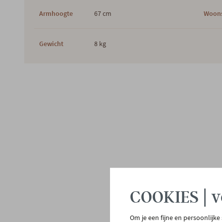
Armhoogte
67 cm
Woons
Gewicht
8 kg
COOKIES | v
Om je een fijne en persoonlijke