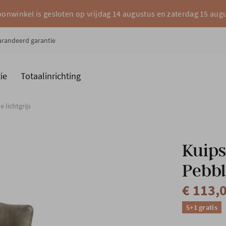
onwinkel is gesloten op vrijdag 14 augustus en zaterdag 15 aug
garandeerd garantie
ie
Totaalinrichting
es
Merken
 lichtgrijs
Kuips
Pebbl
€ 113,
5+1 gratis