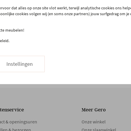
rvoor dat alles op onze site vlot werkt, terwijl analytische cookies ons hel
soonlijke cookies volgen wij (en soms onze partners) jouw surfgedrag om je
ecte meubelen!
eleid.
Kuipstoel in microvezel - cognac
Kuipstoel in microvezel - Steel
donkergrijs
€ 113,00
€ 113,00
Instellingen
Binnen 8 weken bij jou thuis
Binnen 8 weken bij jou thuis
Meer mogelijkheden
Meer mogelijkheden
tenservice
Meer Gero
act & openingsuren
Onze winkel
llen & bezorgen
Onze slaapwinkel