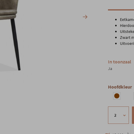
Eetkame
Hierdoo
Uitstek
Zwart m
Uitvoeri
In toonzaal
Ja
Hoofdkleur