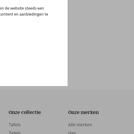
pen de website steeds een
 content en aanbiedingen te
Onze collectie
Onze merken
Tafels
Alle merken
Zetels
Hay