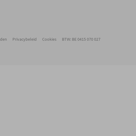
rden
Privacybeleid
Cookies
BTW: BE 0415 070 027