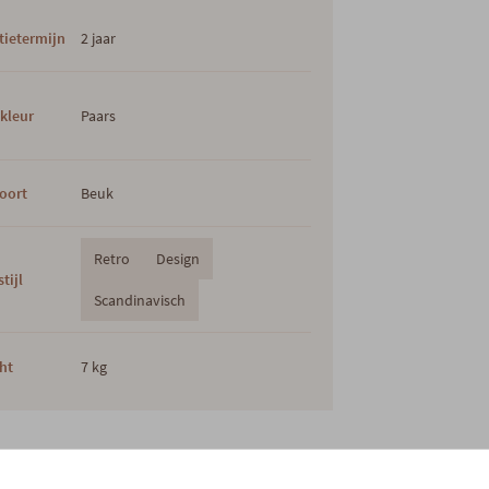
tietermijn
2 jaar
kleur
Paars
oort
Beuk
Retro
Design
tijl
Scandinavisch
ht
7 kg