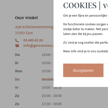
COOKIES | v
Om je een fijne en persoonlijke
Onze winkel
Klan
De functionele cookies zorgen e
Aarschotsesteenweg 151
Cont
stukje beter te maken. Met per
2500 Lier
laten zien die bij jou passen.
Beste
03 480 42 26
Reto
Zo vind je nog sneller die perf
info@gerowonen.be
Laags
Meer info vind je in ons cookieb
Ma
10:00 - 18:30
Di
10:00 - 18:30
Accepteren
Woe
10:00 - 18:30
Do
Gesloten
Vr
10:00 - 18:30
Za
10:00 - 18:00
Zo
13:30 - 18:00