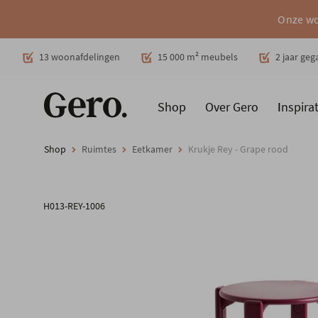
Onze wo
Decoratie
13 woonafdelingen
15 000 m² meubels
2 jaar ge
Shop
Over Gero
Inspirat
Promoties
Producten
Cadeaubon
Woonstijlen
Ruimt
Shop
Ruimtes
Eetkamer
Krukje Rey - Grape rood
H013-REY-1006