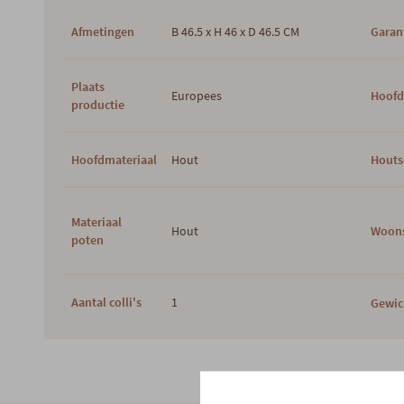
Afmetingen
B 46.5 x H 46 x D 46.5 CM
Garan
Plaats
Europees
Hoofd
productie
Hoofdmateriaal
Hout
Houts
Materiaal
Hout
Woons
poten
Aantal colli's
1
Gewic