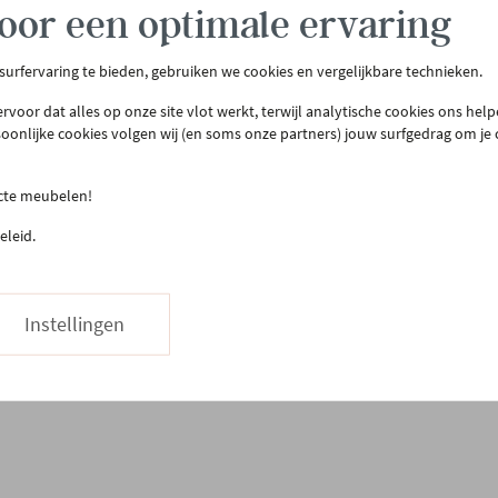
oor een optimale ervaring
 surfervaring te bieden, gebruiken we cookies en vergelijkbare technieken.
tenservice
Meer Gero
rvoor dat alles op onze site vlot werkt, terwijl analytische cookies ons hel
act & openingsuren
Onze winkel
soonlijke cookies volgen wij (en soms onze partners) jouw surfgedrag om je
llen & bezorgen
Onze slaapwinkel
urneren
Gero.Totaalinrichting
ecte meubelen!
teprijsgarantie
Maatwerk
eleid.
Onderhoud
03 480 42 26
Hapje eten
Stuur ons een bericht
Vacatures
Instellingen