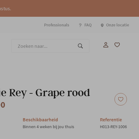
ustus.
Professionals
FAQ
Onze locatie
Onze
e Rey - Grape rood
00
Beschikbaarheid
Referentie
Binnen 4 weken bij jou thuis
H013-REY-1006