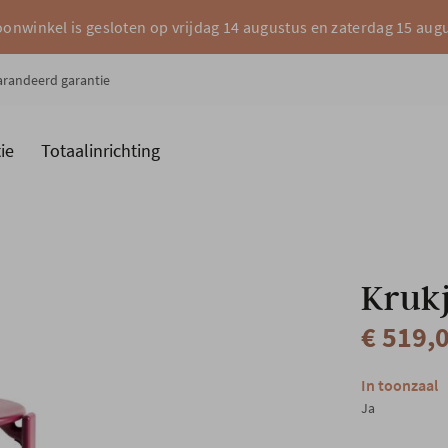
onwinkel is gesloten op vrijdag 14 augustus en zaterdag 15 aug
garandeerd garantie
ie
Totaalinrichting
es
Merken
Krukj
€ 519,
In toonzaal
Ja