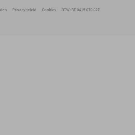
rden
Privacybeleid
Cookies
BTW: BE 0415 070 027