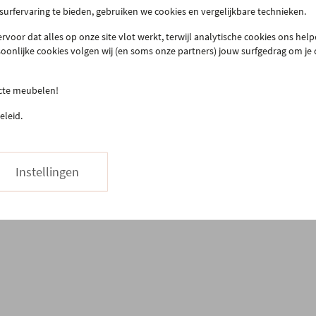
 surfervaring te bieden, gebruiken we cookies en vergelijkbare technieken.
act & openingsuren
Onze winkel
llen & bezorgen
Onze slaapwinkel
rvoor dat alles op onze site vlot werkt, terwijl analytische cookies ons hel
soonlijke cookies volgen wij (en soms onze partners) jouw surfgedrag om je
urneren
Gero.Totaalinrichting
teprijsgarantie
Maatwerk
ecte meubelen!
Onderhoud
03 480 42 26
Hapje eten
eleid.
Stuur ons een bericht
Vacatures
Instellingen