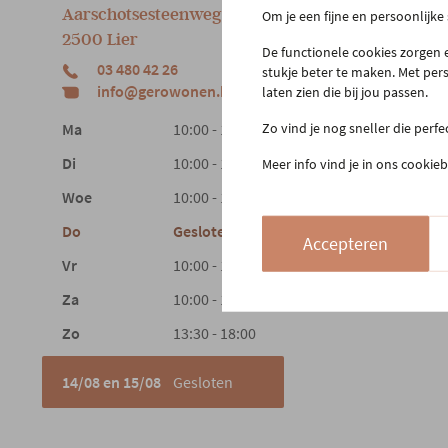
Aarschotsesteenweg 151
Om je een fijne en persoonlijke
Cont
2500 Lier
Beste
De functionele cookies zorgen e
03 480 42 26
stukje beter te maken. Met per
Reto
info@gerowonen.be
laten zien die bij jou passen.
Laags
Zo vind je nog sneller die perf
Ma
10:00 - 18:30
Di
10:00 - 18:30
Meer info vind je in ons cookieb
Woe
10:00 - 18:30
Do
Gesloten
Accepteren
Vr
10:00 - 18:30
Za
10:00 - 18:00
Zo
13:30 - 18:00
14/08 en 15/08
Gesloten