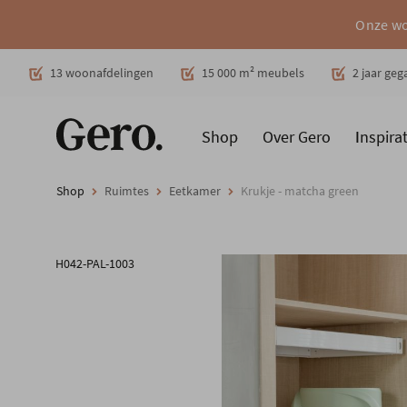
Onze wo
Decoratie
13 woonafdelingen
15 000 m² meubels
2 jaar ge
Shop
Over Gero
Inspirat
Promoties
Producten
Cadeaubon
Woonstijlen
Ruimt
Shop
Ruimtes
Eetkamer
Krukje - matcha green
H042-PAL-1003