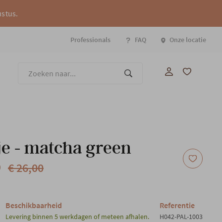
ustus.
Professionals
FAQ
Onze locatie
Onze
e - matcha green
0
€ 26,00
Beschikbaarheid
Referentie
Levering binnen 5 werkdagen of meteen afhalen.
H042-PAL-1003