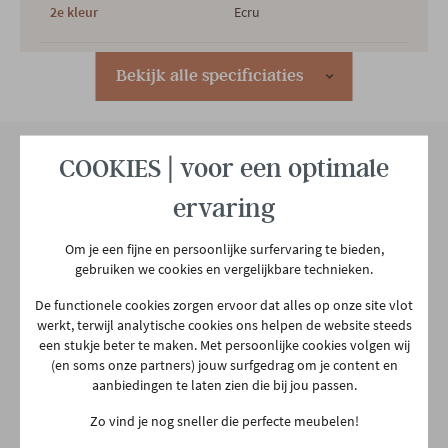
2e kleur
Ecru
Hoofdmateriaal
Hout
Bekijk alle specificiaties
Houtsoort
Eik
COOKIES | voor een optimale
Materiaal zit
Rotan
Onze winkel
ervaring
Aarschotsesteenweg 151
Om je een fijne en persoonlijke surfervaring te bieden,
Materiaal poten
Hout
2500 Lier
gebruiken we cookies en vergelijkbare technieken.
03 480 42 26
De functionele cookies zorgen ervoor dat alles op onze site vlot
info@gerowonen.be
Modern
Etnisch
werkt, terwijl analytische cookies ons helpen de website steeds
Woonstijl
een stukje beter te maken. Met persoonlijke cookies volgen wij
Ma
10:00 - 18:30
Landelijk
(en soms onze partners) jouw surfgedrag om je content en
Di
10:00 - 18:30
aanbiedingen te laten zien die bij jou passen.
Gewicht
7 kg
Woe
10:00 - 18:30
Zo vind je nog sneller die perfecte meubelen!