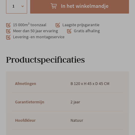
In het winkelmandje
15 000m² toonzaal
Laagste prijsgarantie
Meer dan 50 jaar ervaring
Gratis afhaling
Levering- en montageservice
Productspecificaties
Afmetingen
B 120 x H 45 x D 45 CM
Garantietermijn
2 jaar
Hoofdkleur
Natuur