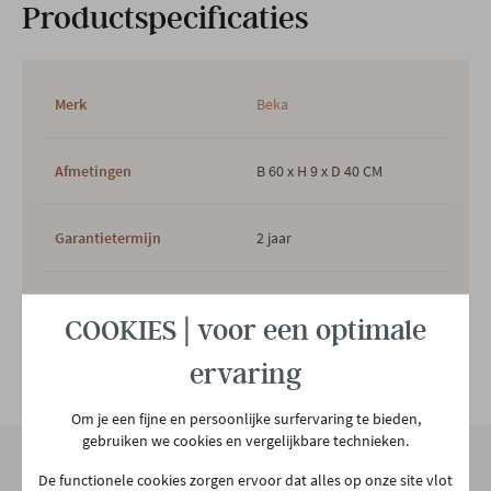
Productspecificaties
Merk
Beka
Afmetingen
B 60 x H 9 x D 40 CM
Garantietermijn
2 jaar
Plaats productie
Belgisch
COOKIES | voor een optimale
ervaring
Hypo allergeen
Ja
Bekijk alle specificiaties
Om je een fijne en persoonlijke surfervaring te bieden,
Hoofdkleur
Wit
gebruiken we cookies en vergelijkbare technieken.
De functionele cookies zorgen ervoor dat alles op onze site vlot