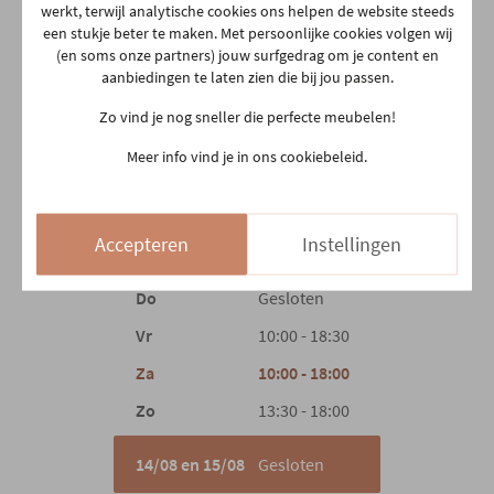
werkt, terwijl analytische cookies ons helpen de website steeds
Hoofdmateriaal
Stof
Onze winkel
een stukje beter te maken. Met persoonlijke cookies volgen wij
(en soms onze partners) jouw surfgedrag om je content en
Aarschotsesteenweg 151
aanbiedingen te laten zien die bij jou passen.
2500 Lier
Zo vind je nog sneller die perfecte meubelen!
03 480 42 26
info@gerowonen.be
Meer info vind je in ons cookiebeleid.
Ma
10:00 - 18:30
Di
10:00 - 18:30
Accepteren
Instellingen
Woe
10:00 - 18:30
Do
Gesloten
Vr
10:00 - 18:30
Za
10:00 - 18:00
Zo
13:30 - 18:00
14/08 en 15/08
Gesloten