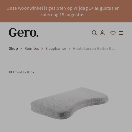
Onze woonwinkel is gesloten op vrijdag 14 augustus en
zaterdag 15 augustus.
Shop
Ruimtes
Slaapkamer
Hoofdkussen Geltex flat
Shop
Over Gero
B005-GEL-1052
Inspiratie
Totaalinrichting
Professionals
FAQ