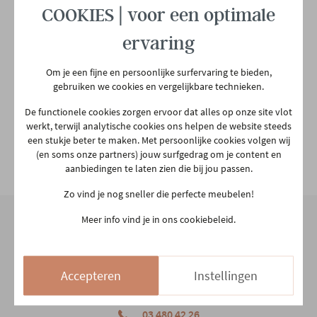
COOKIES | voor een optimale
Garantietermijn
2 jaar
ervaring
Om je een fijne en persoonlijke surfervaring te bieden,
Plaats productie
Europees
gebruiken we cookies en vergelijkbare technieken.
De functionele cookies zorgen ervoor dat alles op onze site vlot
Relaxfunctie
Elektrisch
werkt, terwijl analytische cookies ons helpen de website steeds
een stukje beter te maken. Met persoonlijke cookies volgen wij
(en soms onze partners) jouw surfgedrag om je content en
Voeding
Kabel
Bekijk alle specificiaties
aanbiedingen te laten zien die bij jou passen.
Zo vind je nog sneller die perfecte meubelen!
Hoofdkleur
Lichtgrijs
Meer info vind je in ons cookiebeleid.
Hoofdmateriaal
Stof
Onze winkel
Accepteren
Instellingen
Aarschotsesteenweg 151
Materiaal rug
Stof
2500 Lier
03 480 42 26