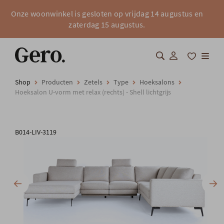
Onze woonwinkel is gesloten op vrijdag 14 augustus en
zaterdag 15 augustus.
Shop
Producten
Zetels
Type
Hoeksalons
Shop
Hoeksalon U-vorm met relax (rechts) - Shell lichtgrijs
Over Gero
B014-LIV-3119
Inspiratie
Totaalinrichting
Professionals
FAQ