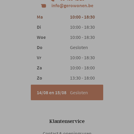
info@gerowonen.be
Materiaal zit
Stof
Ma
10:00 - 18:30
Vulling
Schuim
Di
10:00 - 18:30
Woe
10:00 - 18:30
Comfort
Soft
Do
Gesloten
Vr
10:00 - 18:30
Materiaal poten
Metaal
Za
10:00 - 18:00
Zo
13:30 - 18:00
Type poten
Rechte poot
14/08 en 15/08
Gesloten
Hoofdsteun
Manueel
Armleuning
Ja
Klantenservice
Contact & openingsuren