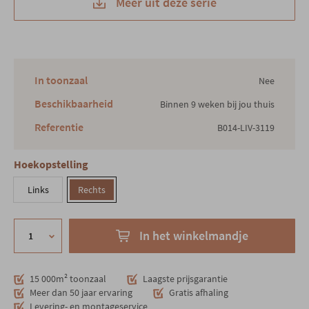
Meer uit deze serie
In toonzaal
Nee
Beschikbaarheid
Binnen 9 weken bij jou thuis
Referentie
B014-LIV-3119
Hoekopstelling
Links
Rechts
In het winkelmandje
15 000m² toonzaal
Laagste prijsgarantie
Meer dan 50 jaar ervaring
Gratis afhaling
Levering- en montageservice