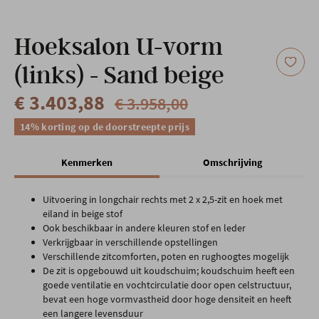
Onze locatie
Hoeksalon U-vorm
(links) - Sand beige
€ 3.403,88
€ 3.958,00
14% korting op de doorstreepte prijs
Kenmerken
Omschrijving
Uitvoering in longchair rechts met 2 x 2,5-zit en hoek met
eiland in beige stof
Ook beschikbaar in andere kleuren stof en leder
Verkrijgbaar in verschillende opstellingen
Verschillende zitcomforten, poten en rughoogtes mogelijk
De zit is opgebouwd uit koudschuim; koudschuim heeft een
goede ventilatie en vochtcirculatie door open celstructuur,
bevat een hoge vormvastheid door hoge densiteit en heeft
een langere levensduur