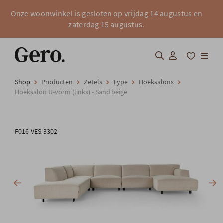
Onze woonwinkel is gesloten op vrijdag 14 augustus en
zaterdag 15 augustus.
Shop
Producten
Zetels
Type
Hoeksalons
Shop
Hoeksalon U-vorm (links) - Sand beige
Over Gero
F016-VES-3302
Inspiratie
Totaalinrichting
Professionals
FAQ