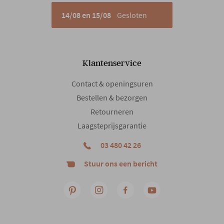
14/08 en 15/08
Gesloten
Armleuning
Ja
Armhoogte
60 cm
Klantenservice
Contact & openingsuren
Armbreedte
25 cm
Bestellen & bezorgen
Retourneren
Woonstijl
Modern
Laagsteprijsgarantie
03 480 42 26
Stuur ons een bericht