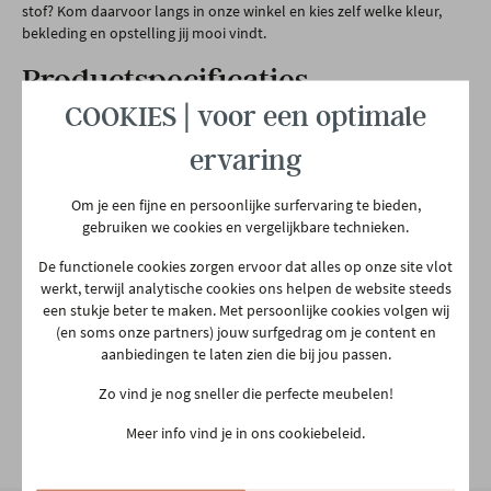
stof? Kom daarvoor langs in onze winkel en kies zelf welke kleur,
bekleding en opstelling jij mooi vindt.
Productspecificaties
COOKIES | voor een optimale
ervaring
Afmetingen
B 386 x H 74 x D 244 CM
Om je een fijne en persoonlijke surfervaring te bieden,
gebruiken we cookies en vergelijkbare technieken.
Garantietermijn
2 jaar
De functionele cookies zorgen ervoor dat alles op onze site vlot
werkt, terwijl analytische cookies ons helpen de website steeds
Hoogte poot
10 cm
een stukje beter te maken. Met persoonlijke cookies volgen wij
(en soms onze partners) jouw surfgedrag om je content en
aanbiedingen te laten zien die bij jou passen.
Plaats productie
Europees
Zo vind je nog sneller die perfecte meubelen!
Meer info vind je in ons cookiebeleid.
Relaxfunctie
Geen
Bekijk alle specificiaties