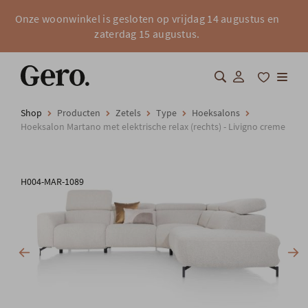
Onze woonwinkel is gesloten op vrijdag 14 augustus en
zaterdag 15 augustus.
Shop
Producten
Zetels
Type
Hoeksalons
Shop
Hoeksalon Martano met elektrische relax (rechts) - Livigno creme
Over Gero
H004-MAR-1089
Inspiratie
Totaalinrichting
Professionals
FAQ