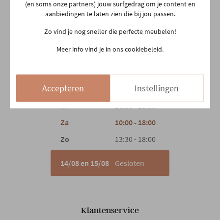
(en soms onze partners) jouw surfgedrag om je content en
03 480 42 26
aanbiedingen te laten zien die bij jou passen.
info@gerowonen.be
Materiaal rug
Stof
Zo vind je nog sneller die perfecte meubelen!
Ma
10:00 - 18:30
Meer info vind je in ons cookiebeleid.
Materiaal zit
Stof
Di
10:00 - 18:30
Woe
10:00 - 18:30
Vulling
Pocketveren
Accepteren
Instellingen
Do
Gesloten
Vr
10:00 - 18:30
Materiaal poten
Metaal
Za
10:00 - 18:00
Zo
13:30 - 18:00
Hoofdsteun
Manueel
14/08 en 15/08
Gesloten
Verstelbare hoofdsteun
Ja
Armleuning
Ja
Klantenservice