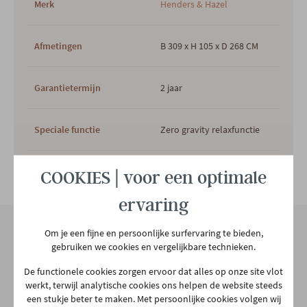
Merk
Henders & Hazel
Afmetingen
B 309 x H 105 x D 268 CM
Garantietermijn
2 jaar
Speciale functie
Zero gravity relaxfunctie
Relaxfunctie
Elektrisch
Bekijk alle specificiaties
COOKIES | voor een optimale
ervaring
Voeding
Kabel
Om je een fijne en persoonlijke surfervaring te bieden,
gebruiken we cookies en vergelijkbare technieken.
Hoofdkleur
Ecru
Onze winkel
De functionele cookies zorgen ervoor dat alles op onze site vlot
Aarschotsesteenweg 151
werkt, terwijl analytische cookies ons helpen de website steeds
Hoofdmateriaal
Stof
een stukje beter te maken. Met persoonlijke cookies volgen wij
2500 Lier