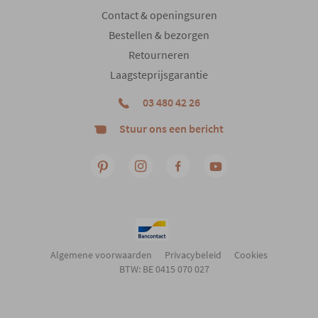
Contact & openingsuren
Woonstijl
Modern
Bestellen & bezorgen
Retourneren
Aantal colli's
3
Laagsteprijsgarantie
03 480 42 26
Gewicht
58 kg
Stuur ons een bericht
Algemene voorwaarden
Privacybeleid
Cookies
BTW: BE 0415 070 027