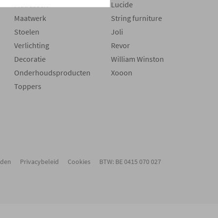
Matrassen
Lucide
Maatwerk
String furniture
Stoelen
Joli
Verlichting
Revor
Decoratie
William Winston
Onderhoudsproducten
Xooon
Toppers
rden
Privacybeleid
Cookies
BTW: BE 0415 070 027