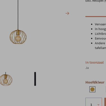
Excl. Recupel (
Vervaar
In hoog
Lichtbro
Eenvoud
Andere 
tafella
In toonzaal
Ja
Hoofdkleur