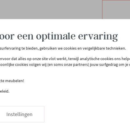
oor een optimale ervaring
 surfervaring te bieden, gebruiken we cookies en vergelijkbare technieken.
rvoor dat alles op onze site vlot werkt, terwijl analytische cookies ons hel
soonlijke cookies volgen wij (en soms onze partners) jouw surfgedrag om je
tenservice
Meer Gero
ecte meubelen!
eleid.
act & openingsuren
Onze winkel
llen & bezorgen
Onze slaapwinkel
urneren
Gero.Totaalinrichting
Instellingen
teprijsgarantie
Maatwerk
Onderhoud
03 480 42 26