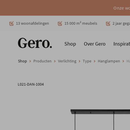
Onze wo
Decoratie
13 woonafdelingen
15 000 m² meubels
2 jaar ge
Shop
Over Gero
Inspirat
Promoties
Producten
Cadeaubon
Woonstijlen
Ruimt
Shop
Producten
Verlichting
Type
Hanglampen
H
L021-DAN-1004