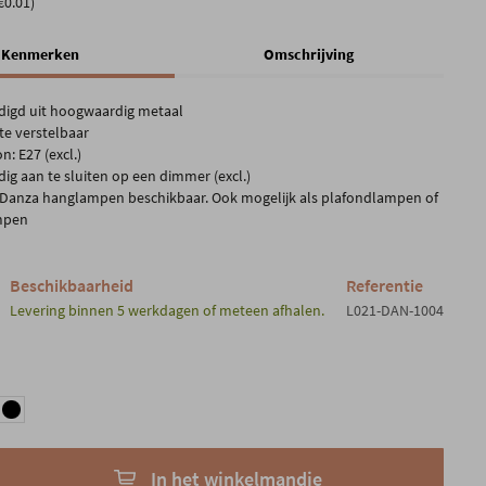
€0.01)
Kenmerken
Omschrijving
digd uit hoogwaardig metaal
te verstelbaar
n: E27 (excl.)
ig aan te sluiten op een dimmer (excl.)
Danza hanglampen beschikbaar. Ook mogelijk als plafondlampen of
mpen
Beschikbaarheid
Referentie
Levering binnen 5 werkdagen of meteen afhalen.
L021-DAN-1004
In het winkelmandje