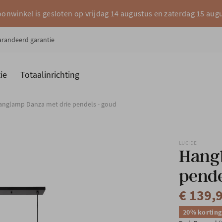
onwinkel is gesloten op vrijdag 14 augustus en zaterdag 15 aug
garandeerd garantie
ie
Totaalinrichting
es
Merken
anglamp Danza met drie pendels - goud
LUCIDE
Hang
pende
€ 139,
20% korting