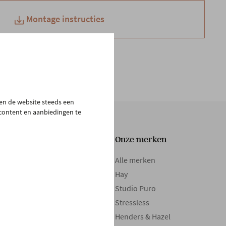
Montage instructies
pen de website steeds een
 content en aanbiedingen te
Onze collectie
Onze merken
Tafels
Alle merken
Zetels
Hay
Kasten
Studio Puro
Bedden
Stressless
Boxsprings
Henders & Hazel