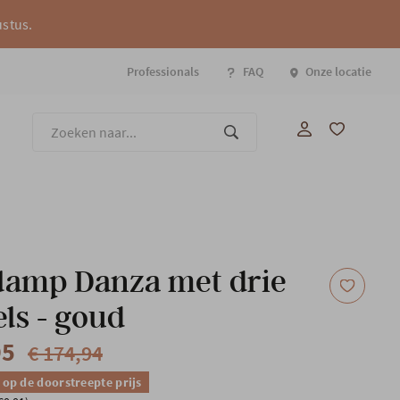
ustus.
Professionals
FAQ
Onze locatie
Onze
lamp Danza met drie
ls - goud
95
€ 174,94
 op de doorstreepte prijs