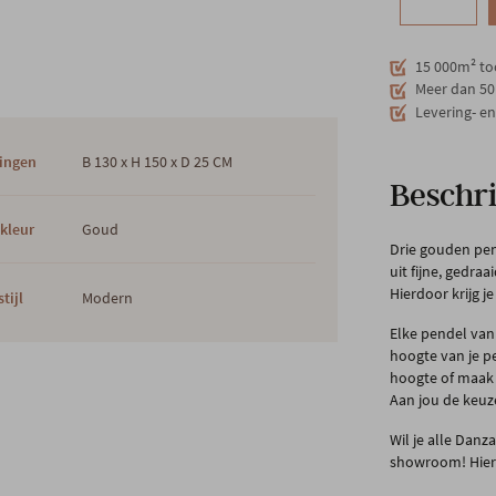
15 000m² to
Meer dan 50 
Levering- e
ingen
B 130 x H 150 x D 25 CM
Beschri
kleur
Goud
Drie gouden pen
uit fijne, gedr
Hierdoor krijg je
tijl
Modern
Elke pendel van 
hoogte van je pe
hoogte of maak 
Aan jou de keuz
Wil je alle Dan
showroom! Hier v