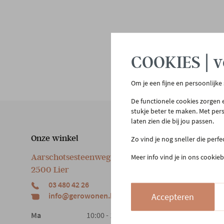
COOKIES | v
Om je een fijne en persoonlijke
De functionele cookies zorgen e
stukje beter te maken. Met per
laten zien die bij jou passen.
Onze winkel
Klan
Zo vind je nog sneller die perf
Aarschotsesteenweg 151
Meer info vind je in ons cookieb
Cont
2500 Lier
Beste
03 480 42 26
Reto
info@gerowonen.be
Accepteren
Laags
Ma
10:00 - 18:30