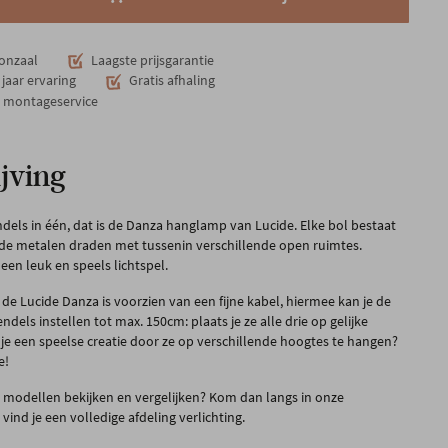
onzaal
Laagste prijsgarantie
jaar ervaring
Gratis afhaling
n montageservice
jving
dels in één, dat is de Danza hanglamp van Lucide. Elke bol bestaat
aaide metalen draden met tussenin verschillende open ruimtes.
 een leuk en speels lichtspel.
de Lucide Danza is voorzien van een fijne kabel, hiermee kan je de
ndels instellen tot max. 150cm: plaats je ze alle drie op gelijke
je een speelse creatie door ze op verschillende hoogtes te hangen?
e!
za modellen bekijken en vergelijken? Kom dan langs in onze
ind je een volledige afdeling verlichting.