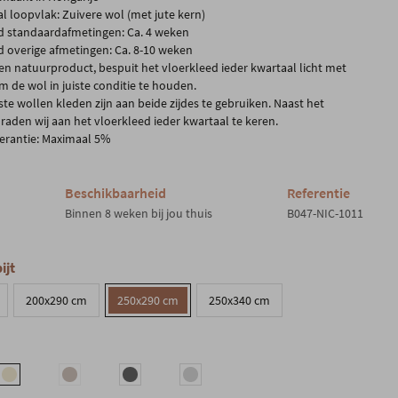
al loopvlak: Zuivere wol (met jute kern)
jd standaardafmetingen: Ca. 4 weken
jd overige afmetingen: Ca. 8-10 weken
een natuurproduct, bespuit het vloerkleed ieder kwartaal licht met
m de wol in juiste conditie te houden.
te wollen kleden zijn aan beide zijdes te gebruiken. Naast het
 raden wij aan het vloerkleed ieder kwartaal te keren.
erantie: Maximaal 5%
Beschikbaarheid
Referentie
Binnen 8 weken bij jou thuis
B047-NIC-1011
ijt
200x290 cm
250x290 cm
250x340 cm