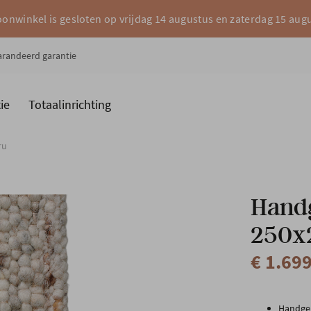
onwinkel is gesloten op vrijdag 14 augustus en zaterdag 15 aug
garandeerd garantie
ie
Totaalinrichting
es
Merken
ru
Handg
250x2
€ 1.69
Handgem