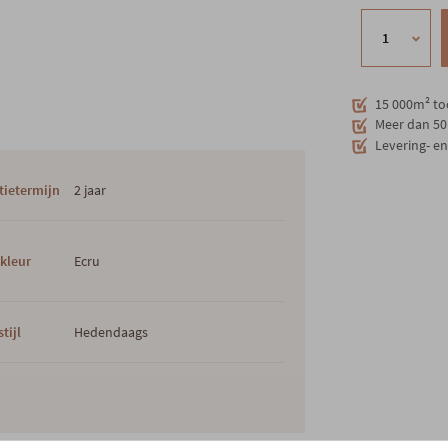
15 000m² to
Meer dan 50 
Levering- e
tietermijn
2 jaar
kleur
Ecru
tijl
Hedendaags