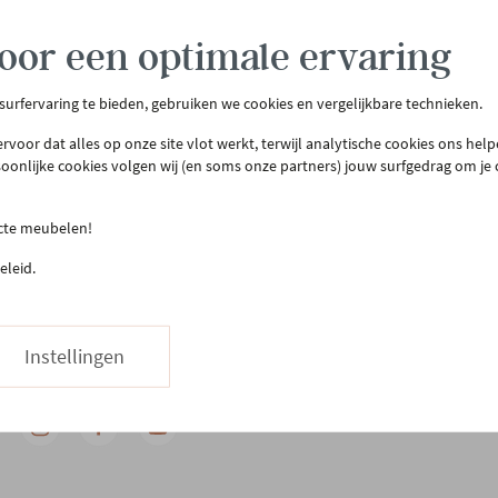
oor een optimale ervaring
 surfervaring te bieden, gebruiken we cookies en vergelijkbare technieken.
rvoor dat alles op onze site vlot werkt, terwijl analytische cookies ons hel
tenservice
Meer Gero
soonlijke cookies volgen wij (en soms onze partners) jouw surfgedrag om je
act & openingsuren
Onze winkel
llen & bezorgen
Onze slaapwinkel
ecte meubelen!
urneren
Gero.Totaalinrichting
eleid.
teprijsgarantie
Maatwerk
Onderhoud
03 480 42 26
Hapje eten
Instellingen
Stuur ons een bericht
Vacatures