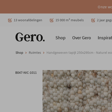
Onze wo
Decoratie
13 woonafdelingen
15 000 m² meubels
2 jaar ge
Shop
Over Gero
Inspirat
Promoties
Producten
Cadeaubon
Woonstijlen
Ruimt
Shop
Ruimtes
Handgeweven tapijt 250x290cm - Naturel ec
B047-NIC-1011