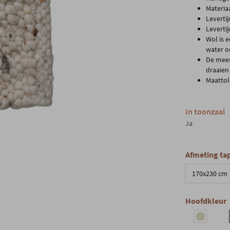
Materia
Leverti
Leverti
Wol is 
water o
De mees
draaien
Maattol
In toonzaal
Ja
Afmeting tap
170x230 cm
Hoofdkleur