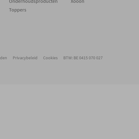
Onderhoudsproducten
Xooon
Toppers
rden
Privacybeleid
Cookies
BTW: BE 0415 070 027