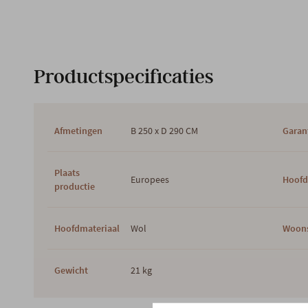
Productspecificaties
Afmetingen
B 250 x D 290 CM
Garan
Plaats
Europees
Hoofd
productie
Hoofdmateriaal
Wol
Woons
Gewicht
21 kg