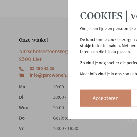
COOKIES | v
Om je een fijne en persoonlijke
De functionele cookies zorgen e
Onze winkel
Klan
stukje beter te maken. Met per
Aarschotsesteenweg 151
laten zien die bij jou passen.
Cont
2500 Lier
Beste
Zo vind je nog sneller die perf
03 480 42 26
Reto
Meer info vind je in ons cookieb
info@gerowonen.be
Laags
Ma
10:00 - 18:30
Di
10:00 - 18:30
Accepteren
Woe
10:00 - 18:30
Do
Gesloten
Vr
10:00 - 18:30