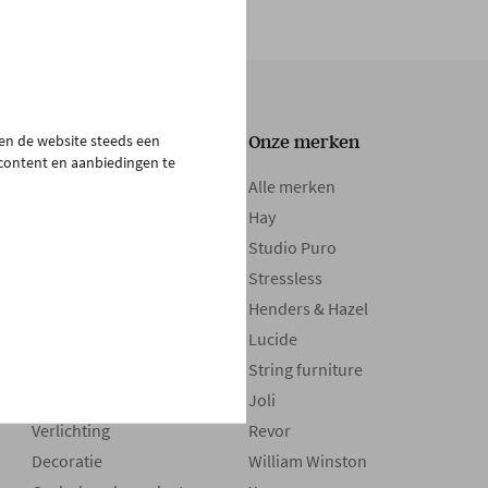
pen de website steeds een
Onze collectie
Onze merken
 content en aanbiedingen te
Tafels
Alle merken
Zetels
Hay
Kasten
Studio Puro
Bedden
Stressless
Boxsprings
Henders & Hazel
Matrassen
Lucide
Maatwerk
String furniture
Stoelen
Joli
Verlichting
Revor
Decoratie
William Winston