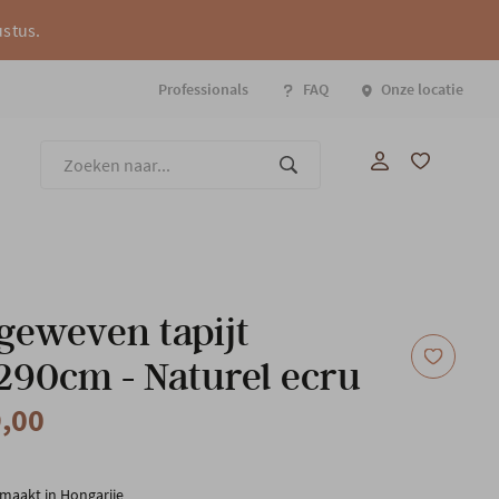
ustus.
Professionals
FAQ
Onze locatie
Onze
eweven tapijt
90cm - Naturel ecru
9,00
aakt in Hongarije