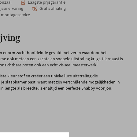
onzaal
Laagste prijsgarantie
jaar ervaring
Gratis afhaling
n montageservice
jving
en enorm zacht hoofdeinde gevuld met veren waardoor het
me ook meteen een zachte en soepele uitstraling krijgt. Hiernaast is
ge onzichtbare poten ook een echt visueel meesterwerk!
riete kleur stof en creëer een unieke luxe uitstraling die
 je slaapkamer past. Want met zijn verschillende mogelijkheden in
in lengte als breedte, is er altijd een perfecte Shabby voor jou.