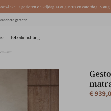
onwinkel is gesloten op vrijdag 14 augustus en zaterdag 15 aug
garandeerd garantie
ie
Totaalinrichting
es
Merken
cm - wit
Gesto
matra
€ 939,