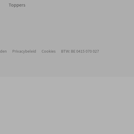
Toppers
rden
Privacybeleid
Cookies
BTW: BE 0415 070 027