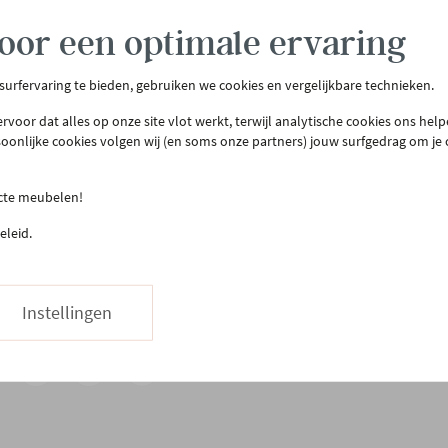
oor een optimale ervaring
 surfervaring te bieden, gebruiken we cookies en vergelijkbare technieken.
tenservice
Meer Gero
rvoor dat alles op onze site vlot werkt, terwijl analytische cookies ons hel
soonlijke cookies volgen wij (en soms onze partners) jouw surfgedrag om je
act & openingsuren
Onze winkel
llen & bezorgen
Onze slaapwinkel
ecte meubelen!
urneren
Gero.Totaalinrichting
eleid.
teprijsgarantie
Maatwerk
Onderhoud
03 480 42 26
Hapje eten
Instellingen
Stuur ons een bericht
Vacatures