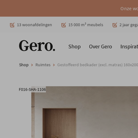
Onze wo
Decoratie
13 woonafdelingen
15 000 m² meubels
2 jaar ge
Shop
Over Gero
Inspirat
Promoties
Producten
Cadeaubon
Woonstijlen
Ruimt
Shop
Ruimtes
Gestoffeerd bedkader (excl. matras) 160x200
F016-SHA-1106