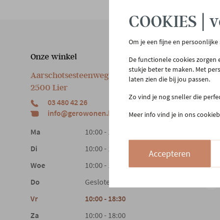
COOKIES | v
Om je een fijne en persoonlijke
Onze winkel
Klan
De functionele cookies zorgen e
stukje beter te maken. Met per
Aarschotsesteenweg 151
Cont
laten zien die bij jou passen.
2500 Lier
Beste
Zo vind je nog sneller die perf
03 480 42 26
Reto
info@gerowonen.be
Meer info vind je in ons cookieb
Laags
Ma
10:00 - 18:30
Di
10:00 - 18:30
Accepteren
Woe
10:00 - 18:30
Do
Gesloten
Vr
10:00 - 18:30
Za
10:00 - 18:00