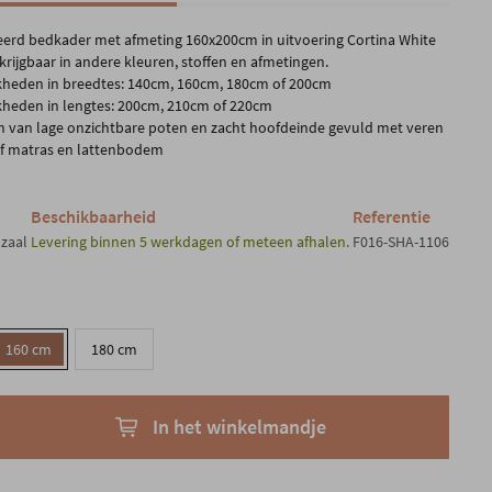
eerd bedkader met afmeting 160x200cm in uitvoering Cortina White
krijgbaar in andere kleuren, stoffen en afmetingen.
kheden in breedtes: 140cm, 160cm, 180cm of 200cm
kheden in lengtes: 200cm, 210cm of 220cm
n van lage onzichtbare poten en zacht hoofdeinde gevuld met veren
ef matras en lattenbodem
Beschikbaarheid
Referentie
nzaal
Levering binnen 5 werkdagen of meteen afhalen.
F016-SHA-1106
160 cm
180 cm
In het winkelmandje