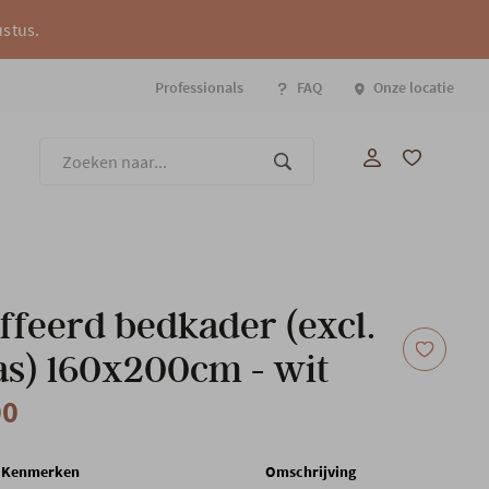
ustus.
Professionals
FAQ
Onze locatie
Onze
ffeerd bedkader (excl.
s) 160x200cm - wit
00
Kenmerken
Omschrijving