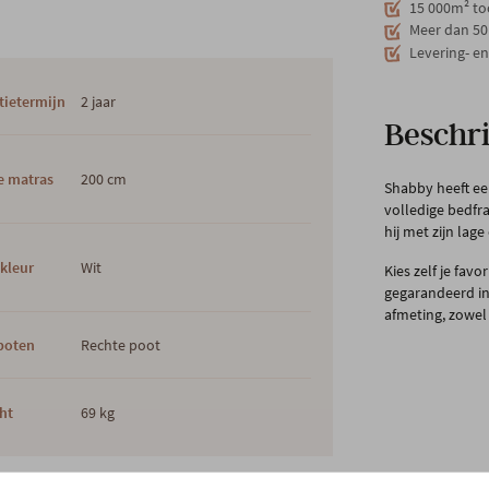
15 000m² to
Meer dan 50 
Levering- e
tietermijn
2 jaar
Beschri
e matras
200 cm
Shabby heeft e
volledige bedfra
hij met zijn la
kleur
Wit
Kies zelf je favo
gegarandeerd in
afmeting, zowel 
poten
Rechte poot
ht
69 kg