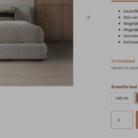
Gestoff
Ook ver
Mogelij
Mogelij
Voorzie
Exclusi
In toonzaal
Variant in too
Breedte bed
140 cm