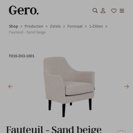
Shop
Producten
Zetels
Formaat
1-Zitten
Shop
Fauteuil - Sand beige
Over Gero
F016-DIO-1001
Inspiratie
Totaalinrichting
Professionals
FAQ
Onze locatie
Fauteuil - Sand beige