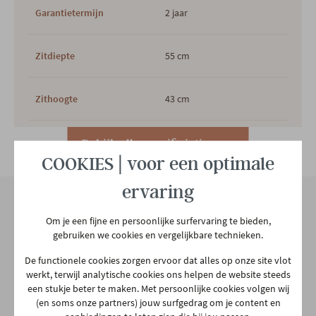
Garantietermijn
2 jaar
Zitdiepte
55 cm
Zithoogte
43 cm
Plaats productie
Europees
Bekijk alle specificiaties
COOKIES | voor een optimale
Te monteren
Ja
ervaring
Om je een fijne en persoonlijke surfervaring te bieden,
Hoofdkleur
Beige
Onze winkel
gebruiken we cookies en vergelijkbare technieken.
Aarschotsesteenweg 151
De functionele cookies zorgen ervoor dat alles op onze site vlot
2e kleur
ZWART
2500 Lier
werkt, terwijl analytische cookies ons helpen de website steeds
een stukje beter te maken. Met persoonlijke cookies volgen wij
03 480 42 26
(en soms onze partners) jouw surfgedrag om je content en
info@gerowonen.be
Hoofdmateriaal
Stof