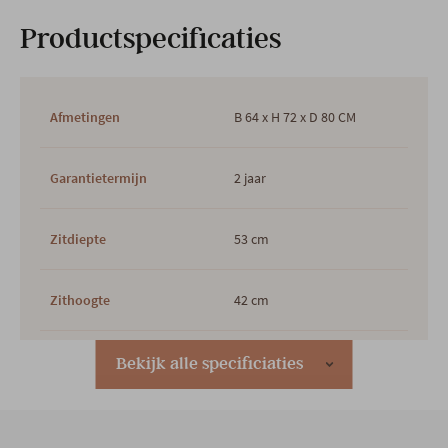
Productspecificaties
Afmetingen
B 64 x H 72 x D 80 CM
Garantietermijn
2 jaar
Zitdiepte
53 cm
Zithoogte
42 cm
Hoofdkleur
Multicolor
Bekijk alle specificiaties
Hoofdmateriaal
Stof