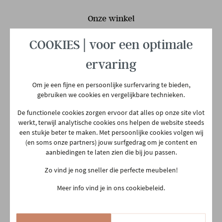
Materiaal rug
Stof
Onze winkel
Aarschotsesteenweg 151
COOKIES | voor een optimale
Materiaal zit
Stof
2500 Lier
ervaring
03 480 42 26
info@gerowonen.be
Materiaal poten
Metaal
Om je een fijne en persoonlijke surfervaring te bieden,
Ma
10:00 - 18:30
gebruiken we cookies en vergelijkbare technieken.
Woonstijl
Design
Hedendaags
Di
10:00 - 18:30
De functionele cookies zorgen ervoor dat alles op onze site vlot
werkt, terwijl analytische cookies ons helpen de website steeds
Woe
10:00 - 18:30
een stukje beter te maken. Met persoonlijke cookies volgen wij
Gewicht
30 kg
(en soms onze partners) jouw surfgedrag om je content en
Do
Gesloten
aanbiedingen te laten zien die bij jou passen.
Vr
10:00 - 18:30
Zo vind je nog sneller die perfecte meubelen!
Za
10:00 - 18:00
Meer info vind je in ons cookiebeleid.
Zo
13:30 - 18:00
14/08 en 15/08
Gesloten