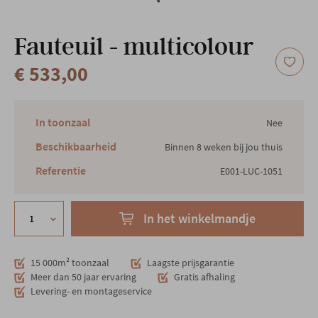
Onze locatie
Fauteuil - multicolour
€ 533,00
In toonzaal
Nee
Beschikbaarheid
Binnen 8 weken bij jou thuis
Referentie
E001-LUC-1051
In het winkelmandje
15 000m² toonzaal
Laagste prijsgarantie
Meer dan 50 jaar ervaring
Gratis afhaling
Levering- en montageservice