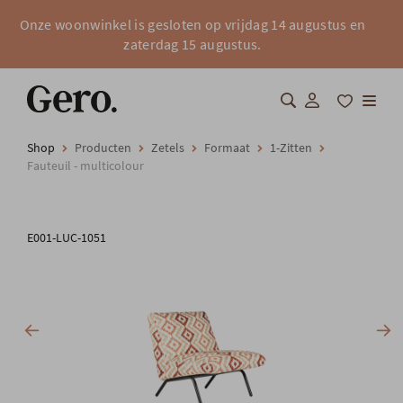
Onze woonwinkel is gesloten op vrijdag 14 augustus en
zaterdag 15 augustus.
Shop
Producten
Zetels
Formaat
1-Zitten
Shop
Fauteuil - multicolour
Over Gero
E001-LUC-1051
Inspiratie
Totaalinrichting
Professionals
FAQ