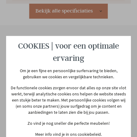
Hoofdkleur
Ecru
Bekijk alle specificiaties
Hoofdmateriaal
Stof
COOKIES | voor een optimale
Materiaal rug
Stof
Onze winkel
ervaring
Aarschotsesteenweg 151
Materiaal zit
Stof
2500 Lier
Om je een fijne en persoonlijke surfervaring te bieden,
03 480 42 26
gebruiken we cookies en vergelijkbare technieken.
info@gerowonen.be
Woonstijl
Modern
Puur
De functionele cookies zorgen ervoor dat alles op onze site vlot
werkt, terwijl analytische cookies ons helpen de website steeds
Ma
10:00 - 18:30
een stukje beter te maken. Met persoonlijke cookies volgen wij
Gewicht
58 kg
Di
10:00 - 18:30
(en soms onze partners) jouw surfgedrag om je content en
aanbiedingen te laten zien die bij jou passen.
Woe
10:00 - 18:30
Zo vind je nog sneller die perfecte meubelen!
Do
Gesloten
Meer info vind je in ons cookiebeleid.
Vr
10:00 - 18:30