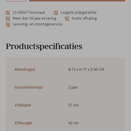
15 000m² toonzaal
Laagste prijsgarantie
Meer dan 50 jaar ervaring
Gratis afhaling
Levering- en montageservice
Productspecificaties
Afmetingen
B 72 x H 77 x D 80 CM
Garantietermijn
2 jaar
Zitdiepte
57 cm
Zithoogte
42 cm