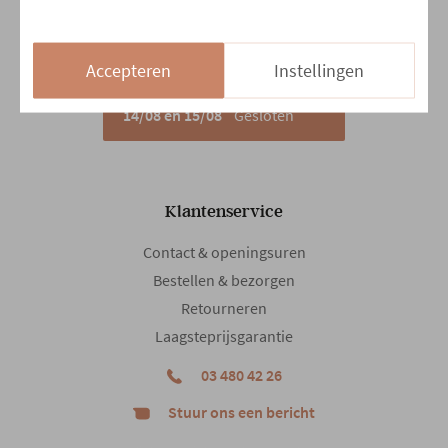
Za
10:00 - 18:00
Zo
13:30 - 18:00
Accepteren
Instellingen
14/08 en 15/08
Gesloten
Klantenservice
Contact & openingsuren
Bestellen & bezorgen
Retourneren
Laagsteprijsgarantie
03 480 42 26
Stuur ons een bericht