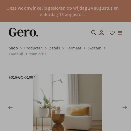
Onze woonwinkel is gesloten op vrijdag 14 augustus en
zaterdag 15 augustus.
Shop
Producten
Zetels
Formaat
1-Zitten
Shop
Fauteuil - Cream ecru
Over Gero
F016-GOR-1007
Inspiratie
Totaalinrichting
Professionals
FAQ