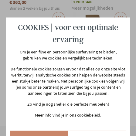
In voorraad
€ 362,00
Meer mogelijkheden
Binnen 2 weken bij jou thuis
COOKIES | voor een optimale
ervaring
Om je een fijne en persoonlijke surfervaring te bieden,
gebruiken we cookies en vergelijkbare technieken.
De functionele cookies zorgen ervoor dat alles op onze site vlot
werkt, terwijl analytische cookies ons helpen de website steeds
GERO.BASICS
GERO.BASICS
een stukje beter te maken. Met persoonlijke cookies volgen wij
Ergonomische barkruk -
Barstoel in lederlook -
(en soms onze partners) jouw surfgedrag om je content en
zwart
taupe
aanbiedingen te laten zien die bij jou passen.
€ 134,00
In voorraad
€ 201,00
Zo vind je nog sneller die perfecte meubelen!
Meer mogelijkheden
Binnen 2 weken bij jou thuis
Meer info vind je in ons cookiebeleid.