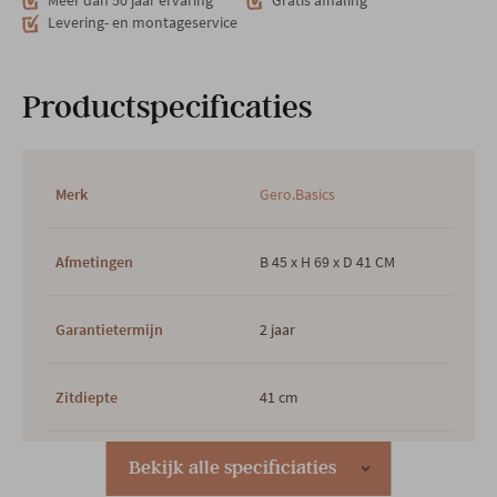
Meer dan 50 jaar ervaring
Gratis afhaling
Levering- en montageservice
Productspecificaties
Merk
Gero.Basics
Afmetingen
B 45 x H 69 x D 41 CM
Garantietermijn
2 jaar
Zitdiepte
41 cm
Zithoogte
65 cm
Bekijk alle specificiaties