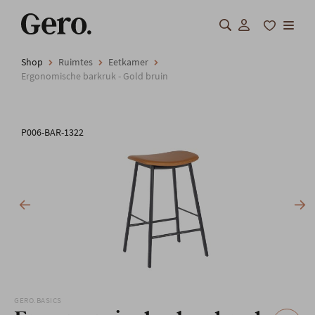
Shop
Ruimtes
Eetkamer
Shop
Ergonomische barkruk - Gold bruin
Over Gero
P006-BAR-1322
Inspiratie
Totaalinrichting
Professionals
FAQ
Onze locatie
GERO.BASICS