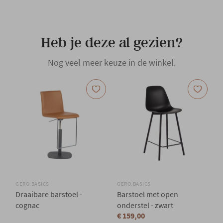
Plaats productie
Belgisch
Heb je deze al gezien?
Hoofdkleur
Bruin
Nog veel meer keuze in de winkel.
Hoofdmateriaal
Kunstleder
Woonstijl
Modern
GERO.BASICS
GERO.BASICS
Draaibare barstoel -
Barstoel met open
cognac
onderstel - zwart
€ 159,00