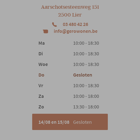
Aarschotsesteenweg 151
2500 Lier
Materiaal poten
Kunststof
03 480 42 26
info@gerowonen.be
Type poten
Rechte poot
Ma
10:00 - 18:30
Di
10:00 - 18:30
Hoofdsteun
Elektrisch
Woe
10:00 - 18:30
Do
Gesloten
Verstelbare hoofdsteun
Ja
Vr
10:00 - 18:30
Armleuning
Ja
Za
10:00 - 18:00
Zo
13:30 - 18:00
Armbreedte
83 cm
14/08 en 15/08
Gesloten
Woonstijl
Tijdloos comfort