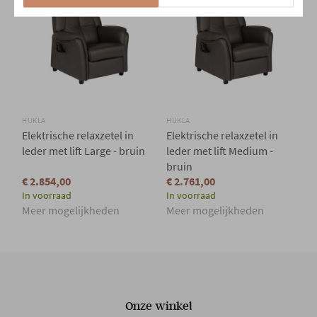
Uitstaphulp
Ja
Voeding
Kabel
Hoofdkleur
Bruin
HUKLA
HUKLA
Elektrische relaxzetel in
Elektrische relaxzetel in
Hoofdmateriaal
Leder
leder met lift Large - bruin
leder met lift Medium -
bruin
€ 2.854,00
€ 2.761,00
Materiaal rug
Leder
In voorraad
In voorraad
Meer mogelijkheden
Meer mogelijkheden
Materiaal zit
Leder
Vulling
Veren
Onze winkel
Comfort
Medium