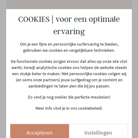
Afmetingen
B 83 x H 102 x D 87 CM
COOKIES | voor een optimale
ervaring
Garantietermijn
2 jaar
Om je een fijne en persoonlijke surfervaring te bieden,
Speciale functie
Hartbalans
gebruiken we cookies en vergelijkbare technieken.
De functionele cookies zorgen ervoor dat alles op onze site vlot
werkt, terwijl analytische cookies ons helpen de website steeds
Zitdiepte
48 cm
Bekijk alle specificiaties
een stukje beter te maken. Met persoonlijke cookies volgen wij
(en soms onze partners) jouw surfgedrag om je content en
aanbiedingen te laten zien die bij jou passen.
Zithoogte
41 cm
Zo vind je nog sneller die perfecte meubelen!
Heb je deze al gezien?
Plaats productie
Europees
Meer info vind je in ons cookiebeleid.
Nog veel meer keuze in de winkel.
Relaxfunctie
Elektrisch
Accepteren
Instellingen