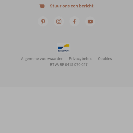
Stuur ons een bericht
Verstelbare hoofdsteun
Ja
Woonstijl
Tijdloos comfort
Gewicht
45 kg
Algemene voorwaarden
Privacybeleid
Cookies
BTW: BE 0415 070 027