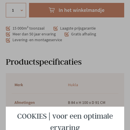
In het winkelmandje
15 000m² toonzaal
Laagste prijsgarantie
Meer dan 50 jaar ervaring
Gratis afhaling
Levering- en montageservice
Productspecificaties
Merk
Hukla
Afmetingen
B 84 x H 100 x D 91 CM
COOKIES | voor een optimale
Garantietermijn
2 jaar
ervaring