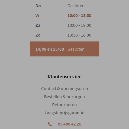
Hoofdkleur
Ecru
Do
Gesloten
Vr
10:00 - 18:30
Hoofdmateriaal
Leder
Za
10:00 - 18:00
Zo
13:30 - 18:00
Materiaal rug
Leder
14/08 en 15/08
Gesloten
Materiaal zit
Leder
Materiaal poten
Metaal
Klantenservice
Contact & openingsuren
Draaibaar
Ja
Bestellen & bezorgen
Retourneren
Type poten
Kruispoot
Laagsteprijsgarantie
03 480 42 26
Hoofdsteun
Elektrisch