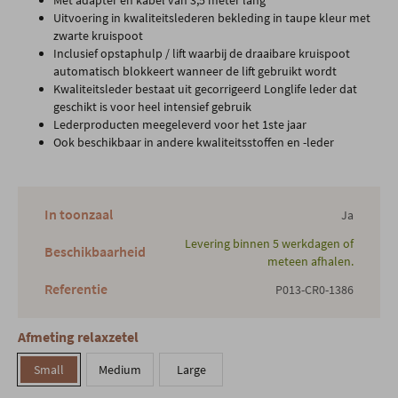
Met adapter en kabel van 3,5 meter lang
Uitvoering in kwaliteitslederen bekleding in taupe kleur met
zwarte kruispoot
Inclusief opstaphulp / lift waarbij de draaibare kruispoot
automatisch blokkeert wanneer de lift gebruikt wordt
Kwaliteitsleder bestaat uit gecorrigeerd Longlife leder dat
geschikt is voor heel intensief gebruik
Lederproducten meegeleverd voor het 1ste jaar
Ook beschikbaar in andere kwaliteitsstoffen en -leder
In toonzaal
Ja
Levering binnen 5 werkdagen of
Beschikbaarheid
meteen afhalen.
Referentie
P013-CR0-1386
Afmeting relaxzetel
Small
Medium
Large