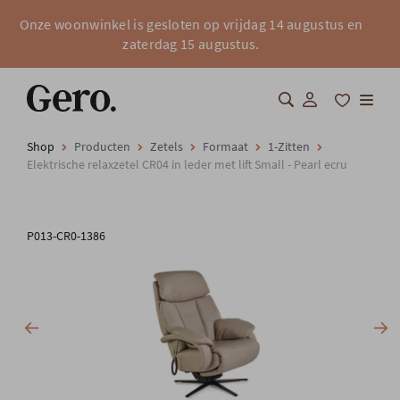
Onze woonwinkel is gesloten op vrijdag 14 augustus en
zaterdag 15 augustus.
Shop
Producten
Zetels
Formaat
1-Zitten
Shop
Elektrische relaxzetel CR04 in leder met lift Small - Pearl ecru
Over Gero
P013-CR0-1386
Inspiratie
Totaalinrichting
Professionals
FAQ