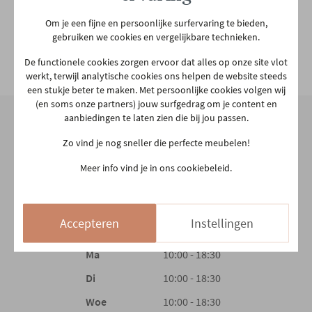
Speciale functie
3-motorig
Om je een fijne en persoonlijke surfervaring te bieden,
gebruiken we cookies en vergelijkbare technieken.
Zitdiepte
50 cm
De functionele cookies zorgen ervoor dat alles op onze site vlot
Bekijk alle specificiaties
werkt, terwijl analytische cookies ons helpen de website steeds
een stukje beter te maken. Met persoonlijke cookies volgen wij
(en soms onze partners) jouw surfgedrag om je content en
Zithoogte
44 cm
aanbiedingen te laten zien die bij jou passen.
Zo vind je nog sneller die perfecte meubelen!
Plaats productie
Europees
Onze winkel
Meer info vind je in ons cookiebeleid.
Aarschotsesteenweg 151
Relaxfunctie
Elektrisch
2500 Lier
03 480 42 26
Accepteren
Instellingen
info@gerowonen.be
Uitstaphulp
Ja
Ma
10:00 - 18:30
Voeding
Kabel
Di
10:00 - 18:30
Woe
10:00 - 18:30