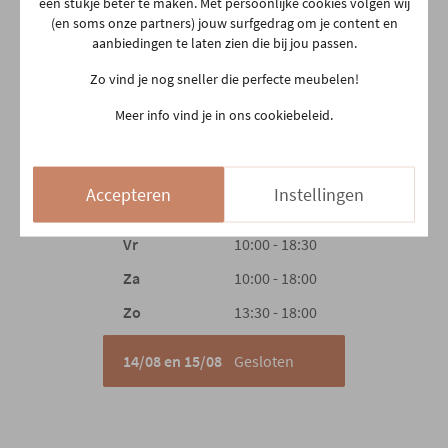
een stukje beter te maken. Met persoonlijke cookies volgen wij
Hoofdkleur
Donkergroen
2500 Lier
(en soms onze partners) jouw surfgedrag om je content en
aanbiedingen te laten zien die bij jou passen.
03 480 42 26
info@gerowonen.be
Hoofdmateriaal
Leder
Zo vind je nog sneller die perfecte meubelen!
Ma
10:00 - 18:30
Meer info vind je in ons cookiebeleid.
Materiaal rug
Leder
Di
10:00 - 18:30
Woe
10:00 - 18:30
Accepteren
Instellingen
Materiaal zit
Leder
Do
Gesloten
Vr
10:00 - 18:30
Materiaal poten
Metaal
Za
10:00 - 18:00
Zo
13:30 - 18:00
Draaibaar
Ja
14/08 en 15/08
Gesloten
Type poten
Kruispoot
Hoofdsteun
Geen