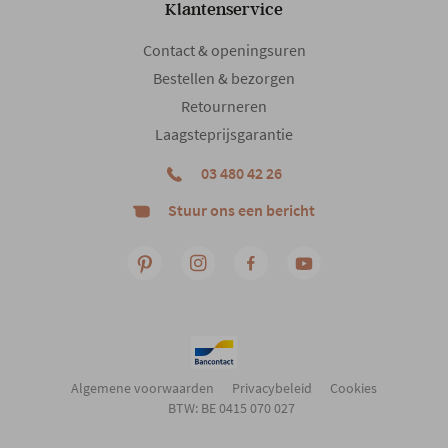
Klantenservice
Contact & openingsuren
Armleuning
Ja
Bestellen & bezorgen
Retourneren
Woonstijl
Modern
Laagsteprijsgarantie
03 480 42 26
Aantal colli's
1
Stuur ons een bericht
Gewicht
42.8 kg
Algemene voorwaarden
Privacybeleid
Cookies
BTW: BE 0415 070 027