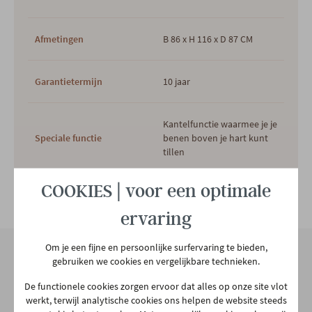
Afmetingen
B 86 x H 116 x D 87 CM
Garantietermijn
10 jaar
Kantelfunctie waarmee je je
Speciale functie
benen boven je hart kunt
tillen
COOKIES | voor een optimale
Plaats productie
Europees
Bekijk alle specificiaties
ervaring
Relaxfunctie
Elektrisch
Om je een fijne en persoonlijke surfervaring te bieden,
gebruiken we cookies en vergelijkbare technieken.
Voeding
Batterij
Onze winkel
De functionele cookies zorgen ervoor dat alles op onze site vlot
werkt, terwijl analytische cookies ons helpen de website steeds
Aarschotsesteenweg 151