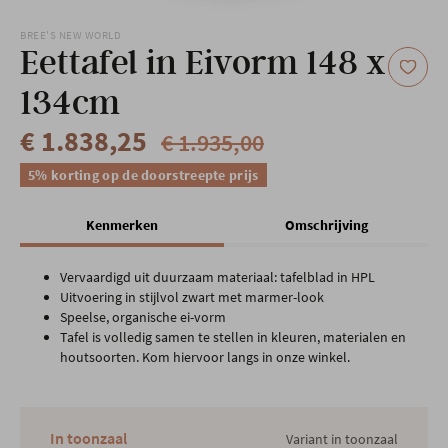
Onze locatie
BREE'S NEW WORLD
Eettafel in Eivorm 148 x
134cm
€ 1.838,25
€ 1.935,00
5% korting op de doorstreepte prijs
Kenmerken
Omschrijving
Vervaardigd uit duurzaam materiaal: tafelblad in HPL
Uitvoering in stijlvol zwart met marmer-look
Speelse, organische ei-vorm
Tafel is volledig samen te stellen in kleuren, materialen en
houtsoorten. Kom hiervoor langs in onze winkel.
In toonzaal
Variant in toonzaal