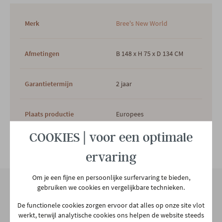
Merk
Bree's New World
Afmetingen
B 148 x H 75 x D 134 CM
Garantietermijn
2 jaar
Plaats productie
Europees
COOKIES | voor een optimale
Vorm
Organisch
Bekijk alle specificiaties
ervaring
Hoofdkleur
Wit
Om je een fijne en persoonlijke surfervaring te bieden,
gebruiken we cookies en vergelijkbare technieken.
Hoofdmateriaal
Fenix
Onze winkel
De functionele cookies zorgen ervoor dat alles op onze site vlot
werkt, terwijl analytische cookies ons helpen de website steeds