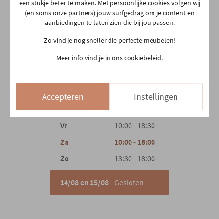
Aarschotsesteenweg 151
een stukje beter te maken. Met persoonlijke cookies volgen wij
Materiaal poten
Hout
(en soms onze partners) jouw surfgedrag om je content en
2500 Lier
aanbiedingen te laten zien die bij jou passen.
03 480 42 26
info@gerowonen.be
Zo vind je nog sneller die perfecte meubelen!
Type poten
Centraal
Meer info vind je in ons cookiebeleid.
Ma
10:00 - 18:30
Woonstijl
Design
Hedendaags
Di
10:00 - 18:30
Woe
10:00 - 18:30
Accepteren
Instellingen
Gewicht
60 kg
Do
Gesloten
Vr
10:00 - 18:30
Za
10:00 - 18:00
Zo
13:30 - 18:00
14/08 en 15/08
Gesloten