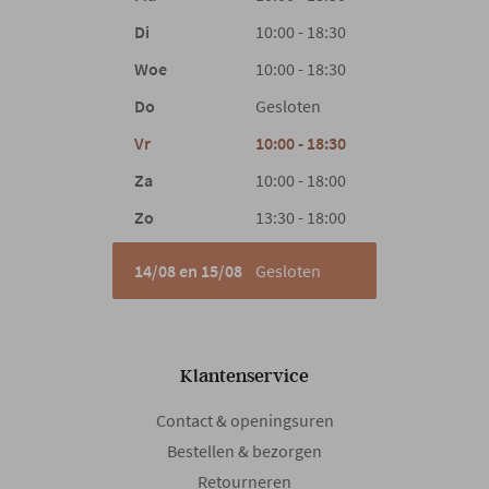
Design
Hedendaags
Di
10:00 - 18:30
Woonstijl
Scandinavisch
Woe
10:00 - 18:30
Do
Gesloten
Gewicht
27 kg
Vr
10:00 - 18:30
Za
10:00 - 18:00
Zo
13:30 - 18:00
14/08 en 15/08
Gesloten
Klantenservice
Contact & openingsuren
Bestellen & bezorgen
Retourneren