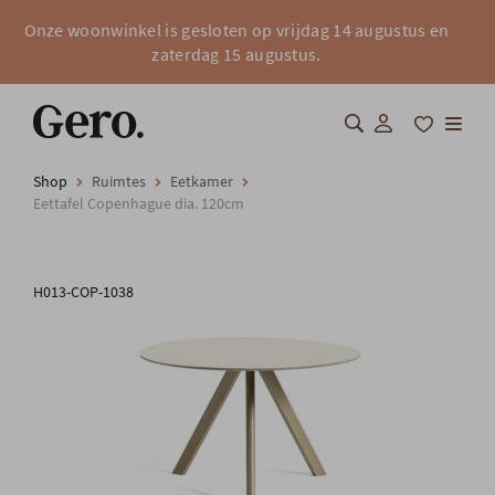
Onze woonwinkel is gesloten op vrijdag 14 augustus en
zaterdag 15 augustus.
Shop
Ruimtes
Eetkamer
Shop
Eettafel Copenhague dia. 120cm
Over Gero
H013-COP-1038
Inspiratie
Totaalinrichting
Professionals
FAQ