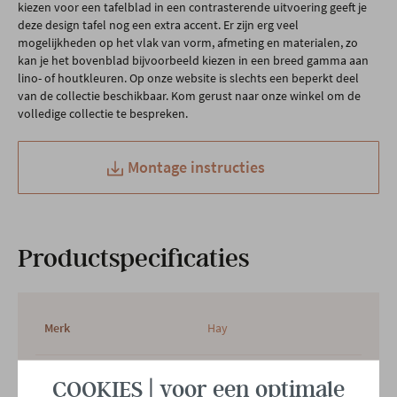
kiezen voor een tafelblad in een contrasterende uitvoering geeft je
deze design tafel nog een extra accent. Er zijn erg veel
mogelijkheden op het vlak van vorm, afmeting en materialen, zo
kan je het bovenblad bijvoorbeeld kiezen in een breed gamma aan
lino- of houtkleuren. Op onze website is slechts een beperkt deel
van de collectie beschikbaar. Kom gerust naar onze winkel om de
volledige collectie te bespreken.
Montage instructies
Productspecificaties
Merk
Hay
Afmetingen
B 120 x H 74 x D 120 CM
COOKIES | voor een optimale