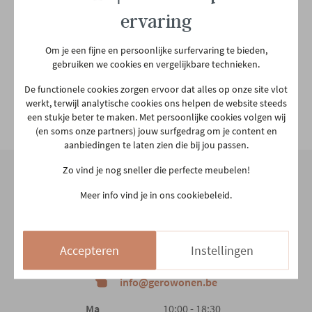
ervaring
Garantietermijn
5 jaar
Om je een fijne en persoonlijke surfervaring te bieden,
gebruiken we cookies en vergelijkbare technieken.
Plaats productie
Europees
De functionele cookies zorgen ervoor dat alles op onze site vlot
werkt, terwijl analytische cookies ons helpen de website steeds
Vorm
Rond
Bekijk alle specificiaties
een stukje beter te maken. Met persoonlijke cookies volgen wij
(en soms onze partners) jouw surfgedrag om je content en
aanbiedingen te laten zien die bij jou passen.
Hoofdkleur
Wit
Zo vind je nog sneller die perfecte meubelen!
Meer info vind je in ons cookiebeleid.
2e kleur
NATUUR
Onze winkel
Aarschotsesteenweg 151
Hoofdmateriaal
Hout
2500 Lier
Accepteren
Instellingen
03 480 42 26
info@gerowonen.be
Materiaal poten
Hout
Ma
10:00 - 18:30