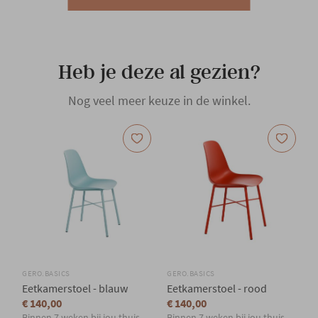
Hoofdkleur
Wit
Heb je deze al gezien?
Hoofdmateriaal
Kunststof
Nog veel meer keuze in de winkel.
Materiaal rug
Kunststof
Materiaal zit
Kunststof
Materiaal poten
Metaal
Type poten
Rechte poot
GERO.BASICS
GERO.BASICS
Eetkamerstoel - blauw
Eetkamerstoel - rood
Jong wonen
€ 140,00
€ 140,00
Woonstijl
Binnen 7 weken bij jou thuis
Binnen 7 weken bij jou thuis