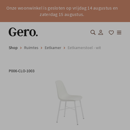
Onze woonwinkel is gesloten op vrijdag 14 augustus en
zaterdag 15 augustus.
Shop
Ruimtes
Eetkamer
Eetkamerstoel - wit
Shop
Over Gero
P006-CLO-1003
Inspiratie
Totaalinrichting
Professionals
FAQ