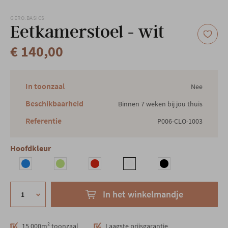
Onze locatie
GERO.BASICS
Eetkamerstoel - wit
€ 140,00
In toonzaal
Nee
Beschikbaarheid
Binnen 7 weken bij jou thuis
Referentie
P006-CLO-1003
Hoofdkleur
In het winkelmandje
15 000m² toonzaal
Laagste prijsgarantie