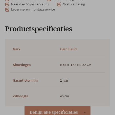
Meer dan 50 jaar ervaring
Gratis afhaling
Levering- en montageservice
Productspecificaties
Merk
Gero.Basics
Afmetingen
B 44 x H 82 x D 52 CM
Garantietermijn
2 jaar
Zithoogte
46 cm
Plaats productie
Belgisch
Bekijk alle specificiaties