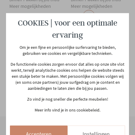
Hedendaags
Meer mogelijkheden
Meer mogelijkheden
Aantal colli's
1
COOKIES | voor een optimale
ervaring
Gewicht
4.6 kg
Om je een fijne en persoonlijke surfervaring te bieden,
gebruiken we cookies en vergelijkbare technieken.
De functionele cookies zorgen ervoor dat alles op onze site vlot
werkt, terwijl analytische cookies ons helpen de website steeds
GERO.BASICS
een stukje beter te maken. Met persoonlijke cookies volgen wij
Eetkamerstoel - zwart
(en soms onze partners) jouw surfgedrag om je content en
€ 140,00
aanbiedingen te laten zien die bij jou passen.
Binnen 7 weken bij jou thuis
Meer mogelijkheden
Zo vind je nog sneller die perfecte meubelen!
Meer info vind je in ons cookiebeleid.
Accepteren
Instellingen