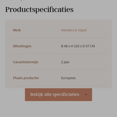
Productspecificaties
Merk
Henders & Hazel
Afmetingen
B 48 x H 103 x D 67 CM
Garantietermijn
2 jaar
Plaats productie
Europees
Hoofdkleur
Zwart
Bekijk alle specificiaties
2e kleur
GRIJS