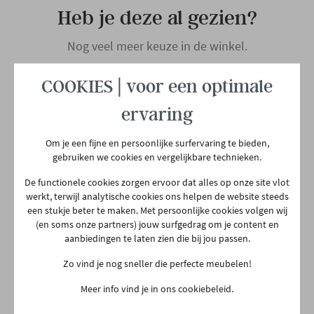
Heb je deze al gezien?
Hoofdmateriaal
Leder
Nog veel meer keuze in de winkel.
Materiaal rug
Leder
COOKIES | voor een optimale
Materiaal zit
Leder
ervaring
Om je een fijne en persoonlijke surfervaring te bieden,
Materiaal poten
Metaal
gebruiken we cookies en vergelijkbare technieken.
De functionele cookies zorgen ervoor dat alles op onze site vlot
Woonstijl
Industrieel
werkt, terwijl analytische cookies ons helpen de website steeds
een stukje beter te maken. Met persoonlijke cookies volgen wij
HENDERS & HAZEL
(en soms onze partners) jouw surfgedrag om je content en
Eetkamerstoel Malene -
Aantal colli's
1
aanbiedingen te laten zien die bij jou passen.
antracietgrijs/grijs
€ 339,00
Zo vind je nog sneller die perfecte meubelen!
Binnen 16 weken bij jou thuis
Gewicht
9 kg
Meer info vind je in ons cookiebeleid.
Meer mogelijkheden