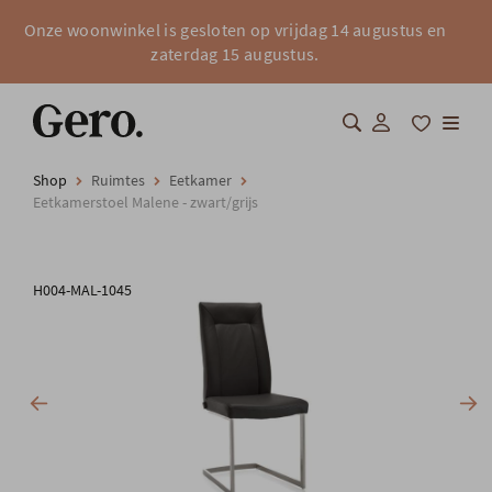
Onze woonwinkel is gesloten op vrijdag 14 augustus en
zaterdag 15 augustus.
Shop
Ruimtes
Eetkamer
Shop
Eetkamerstoel Malene - zwart/grijs
Over Gero
H004-MAL-1045
Inspiratie
Totaalinrichting
Professionals
FAQ