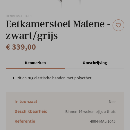
Onze locatie
HENDERS & HAZEL
Eetkamerstoel Malene -
zwart/grijs
€ 339,00
Kenmerken
Omschrijving
zit en rug elastische banden met polyether.
In toonzaal
Nee
Beschikbaarheid
Binnen 16 weken bij jou thuis
Referentie
H004-MAL-1045