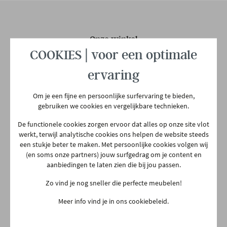
Onze winkel
COOKIES | voor een optimale
Aarschotsesteenweg 151
2500 Lier
ervaring
03 480 42 26
Om je een fijne en persoonlijke surfervaring te bieden,
info@gerowonen.be
gebruiken we cookies en vergelijkbare technieken.
Ma
10:00 - 18:30
De functionele cookies zorgen ervoor dat alles op onze site vlot
Di
10:00 - 18:30
werkt, terwijl analytische cookies ons helpen de website steeds
een stukje beter te maken. Met persoonlijke cookies volgen wij
Woe
10:00 - 18:30
(en soms onze partners) jouw surfgedrag om je content en
aanbiedingen te laten zien die bij jou passen.
Do
Gesloten
Zo vind je nog sneller die perfecte meubelen!
Vr
10:00 - 18:30
Meer info vind je in ons cookiebeleid.
Za
10:00 - 18:00
Zo
13:30 - 18:00