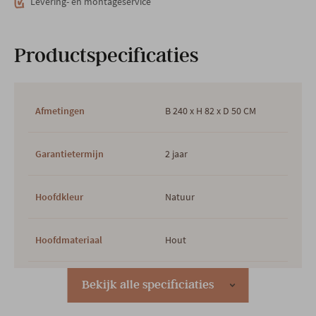
Levering- en montageservice
Productspecificaties
Afmetingen
B 240 x H 82 x D 50 CM
Garantietermijn
2 jaar
Hoofdkleur
Natuur
Hoofdmateriaal
Hout
Woonstijl
Modern
Bekijk alle specificiaties