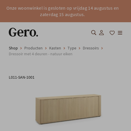
Onze woonwinkel is gesloten op vrijdag 14 augustus en
zaterdag 15 augustus.
Shop
Producten
Kasten
Type
Dressoirs
Shop
Dressoir met 4 deuren - natuur eiken
Over Gero
L011-SAN-1001
Inspiratie
Totaalinrichting
Professionals
FAQ