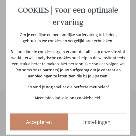
Merk
Gazzda
COOKIES | voor een optimale
Afmetingen
B 180 x H 110 x D 45 CM
ervaring
Om je een fijne en persoonlijke surfervaring te bieden,
Garantietermijn
2 jaar
gebruiken we cookies en vergelijkbare technieken.
De functionele cookies zorgen ervoor dat alles op onze site vlot
Plaats productie
Europees
werkt, terwijl analytische cookies ons helpen de website steeds
een stukje beter te maken. Met persoonlijke cookies volgen wij
(en soms onze partners) jouw surfgedrag om je content en
Hoofdkleur
Natuur
Bekijk alle specificiaties
aanbiedingen te laten zien die bij jou passen.
Zo vind je nog sneller die perfecte meubelen!
Hoofdmateriaal
Hout
Meer info vind je in ons cookiebeleid.
Materiaal poten
Hout
Onze winkel
Accepteren
Instellingen
Aarschotsesteenweg 151
Met lades
Ja
2500 Lier