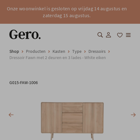
Onze woonwinkel is gesloten op vrijdag 14 augustus en
zaterdag 15 augustus.
Shop
Producten
Kasten
Type
Dressoirs
Shop
Dressoir Fawn met 2 deuren en 3 lades - White eiken
Over Gero
G015-FAW-1006
Inspiratie
Totaalinrichting
Professionals
FAQ