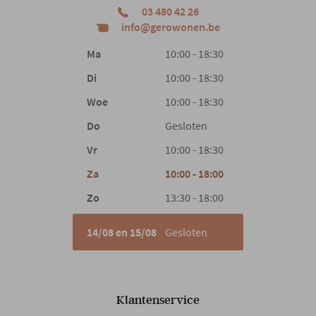
03 480 42 26
info@gerowonen.be
Design
Woonstijl
Ma
10:00 - 18:30
Scandinavisch
Di
10:00 - 18:30
Gewicht
91.5 kg
Woe
10:00 - 18:30
Do
Gesloten
Vr
10:00 - 18:30
Za
10:00 - 18:00
Zo
13:30 - 18:00
14/08 en 15/08
Gesloten
Klantenservice