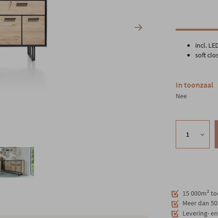
incl. LE
soft cl
In toonzaal
Nee
15 000m² to
Meer dan 50 
Levering- e