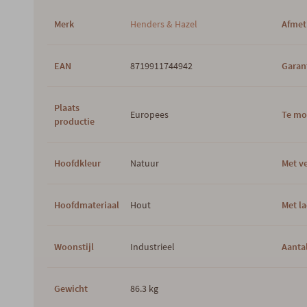
Merk
Henders & Hazel
Afmet
EAN
8719911744942
Garan
Plaats
Europees
Te mo
productie
Hoofdkleur
Natuur
Met ve
Hoofdmateriaal
Hout
Met l
Woonstijl
Industrieel
Aantal
Gewicht
86.3 kg