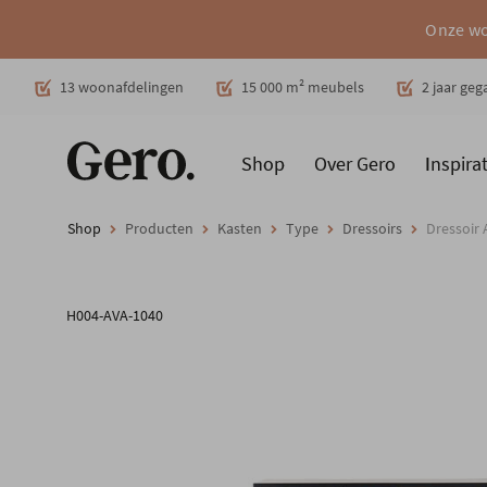
Onze wo
Decoratie
13 woonafdelingen
15 000 m² meubels
2 jaar ge
Shop
Over Gero
Inspirat
Promoties
Producten
Cadeaubon
Woonstijlen
Ruimt
Shop
Producten
Kasten
Type
Dressoirs
Dressoir
H004-AVA-1040