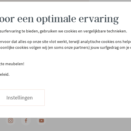
oor een optimale ervaring
 surfervaring te bieden, gebruiken we cookies en vergelijkbare technieken.
rvoor dat alles op onze site vlot werkt, terwijl analytische cookies ons hel
tenservice
Meer Gero
soonlijke cookies volgen wij (en soms onze partners) jouw surfgedrag om je
act & openingsuren
Onze winkel
ecte meubelen!
llen & bezorgen
Onze slaapwinkel
eleid.
urneren
Gero.Totaalinrichting
teprijsgarantie
Maatwerk
Onderhoud
03 480 42 26
Instellingen
Hapje eten
Stuur ons een bericht
Vacatures