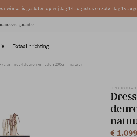
onwinkel is gesloten op vrijdag 14 augustus en zaterdag 15 aug
garandeerd garantie
ie
Totaalinrichting
es
Merken
 Avalon met 4 deuren en lade B200cm - natuur
HENDERS & HAZ
Dress
deure
natu
€ 1.09