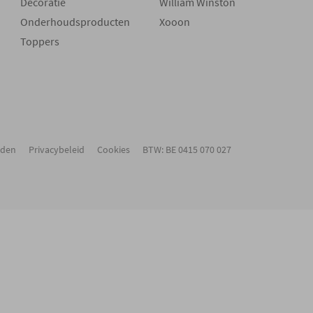
Decoratie
William Winston
Onderhoudsproducten
Xooon
Toppers
rden
Privacybeleid
Cookies
BTW: BE 0415 070 027