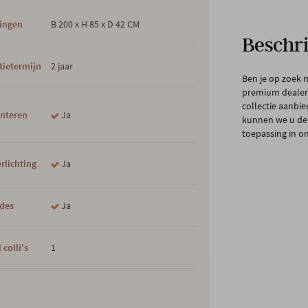
ingen
B 200 x H 85 x D 42 CM
Beschri
tietermijn
2 jaar
Ben je op zoek 
premium dealer
collectie aanbi
nteren
Ja
kunnen we u de s
toepassing in o
rlichting
Ja
ades
Ja
 colli's
1