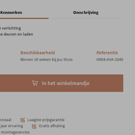
Kenmerken
Omschrijving
D verlichting
ose deuren en laden
Beschikbaarheid
Referentie
Binnen 16 weken bij jou thuis
H004-AVA-1040
In het winkelmandje
onzaal
Laagste prijsgarantie
jaar ervaring
Gratis afhaling
n montageservice