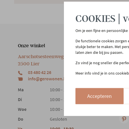
COOKIES | v
Om je een fijne en persoonlijke
De functionele cookies zorgen e
Onze winkel
Klan
stukje beter te maken. Met per
laten zien die bij jou passen.
Aarschotsesteenweg 151
Cont
Zo vind je nog sneller die perf
2500 Lier
Beste
03 480 42 26
Meer info vind je in ons cookieb
Reto
info@gerowonen.be
Laags
Ma
10:00 - 18:30
Accepteren
Di
10:00 - 18:30
Woe
10:00 - 18:30
Do
Gesloten
Vr
10:00 - 18:30