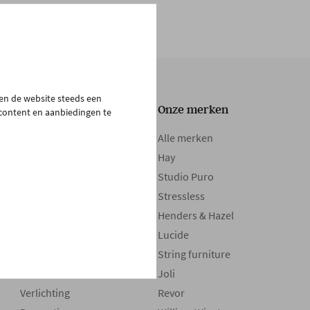
pen de website steeds een
Onze collectie
Onze merken
 content en aanbiedingen te
Tafels
Alle merken
Zetels
Hay
Kasten
Studio Puro
Bedden
Stressless
Boxsprings
Henders & Hazel
Matrassen
Lucide
Maatwerk
String furniture
Stoelen
Joli
Verlichting
Revor