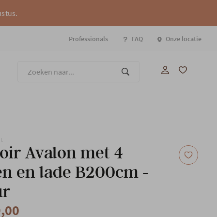
ustus.
Professionals
FAQ
Onze locatie
Onze
EL
oir Avalon met 4
n en lade B200cm -
ur
9,00