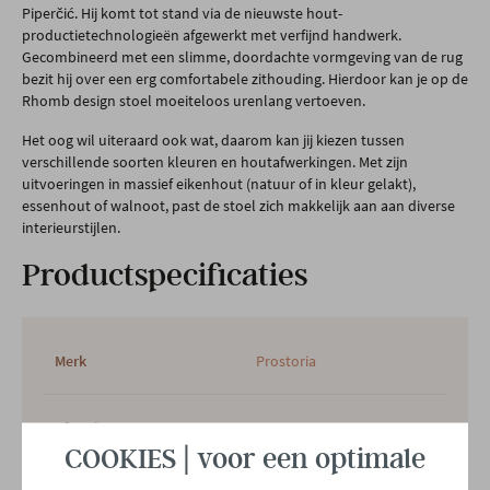
Piperčić. Hij komt tot stand via de nieuwste hout-
productietechnologieën afgewerkt met verfijnd handwerk.
Gecombineerd met een slimme, doordachte vormgeving van de rug
bezit hij over een erg comfortabele zithouding. Hierdoor kan je op de
Rhomb design stoel moeiteloos urenlang vertoeven.
Het oog wil uiteraard ook wat, daarom kan jij kiezen tussen
verschillende soorten kleuren en houtafwerkingen. Met zijn
uitvoeringen in massief eikenhout (natuur of in kleur gelakt),
essenhout of walnoot, past de stoel zich makkelijk aan aan diverse
interieurstijlen.
Productspecificaties
Merk
Prostoria
Afmetingen
B 58 x H 79 x D 53 CM
COOKIES | voor een optimale