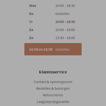
Woe
10:00 - 18:30
Materiaal poten
Hout
Do
Gesloten
Vr
10:00 - 18:30
Type poten
Rechte poot
Za
10:00 - 18:00
Zo
13:30 - 18:00
Armleuning
Ja
14/08 en 15/08
Gesloten
Woonstijl
Design
Puur
Gewicht
10 kg
Klantenservice
Contact & openingsuren
Bestellen & bezorgen
Retourneren
Laagsteprijsgarantie