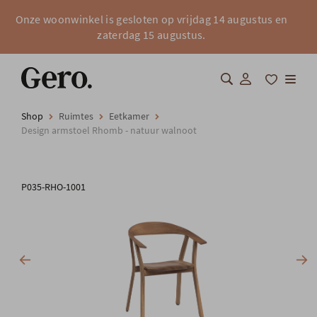
Onze woonwinkel is gesloten op vrijdag 14 augustus en
zaterdag 15 augustus.
Shop
Ruimtes
Eetkamer
Shop
Design armstoel Rhomb - natuur walnoot
Over Gero
P035-RHO-1001
Inspiratie
Totaalinrichting
Professionals
FAQ