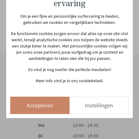
Garantietermijn
2 jaar
ervaring
Om je een fijne en persoonlijke surfervaring te bieden,
Zitdiepte
45 cm
gebruiken we cookies en vergelijkbare technieken.
De functionele cookies zorgen ervoor dat alles op onze site vlot
Zithoogte
43 cm
Bekijk alle specificiaties
werkt, terwijl analytische cookies ons helpen de website steeds
een stukje beter te maken. Met persoonlijke cookies volgen wij
(en soms onze partners) jouw surfgedrag om je content en
Plaats productie
Europees
aanbiedingen te laten zien die bij jou passen.
Zo vind je nog sneller die perfecte meubelen!
Hoofdkleur
Bruin
Onze winkel
Meer info vind je in ons cookiebeleid.
Aarschotsesteenweg 151
Hoofdmateriaal
Hout
2500 Lier
Accepteren
Instellingen
03 480 42 26
info@gerowonen.be
Materiaal rug
Hout
Ma
10:00 - 18:30
Materiaal zit
Hout
Di
10:00 - 18:30