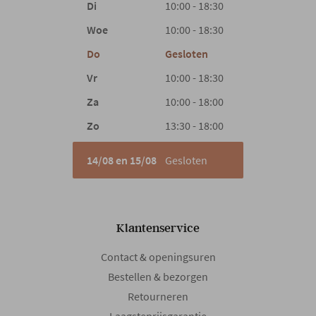
Vulling
Pocketveren en schuim
Di
10:00 - 18:30
Woe
10:00 - 18:30
Gewicht
30 kg
Do
Gesloten
Vr
10:00 - 18:30
Za
10:00 - 18:00
Zo
13:30 - 18:00
14/08 en 15/08
Gesloten
Klantenservice
Contact & openingsuren
Bestellen & bezorgen
Retourneren
Laagsteprijsgarantie