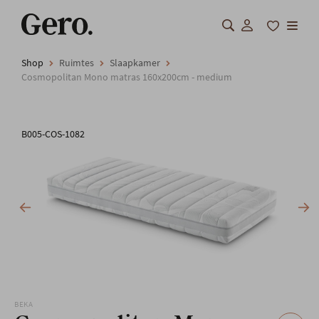
Shop
Ruimtes
Slaapkamer
Shop
Cosmopolitan Mono matras 160x200cm - medium
Over Gero
B005-COS-1082
Inspiratie
Totaalinrichting
Professionals
FAQ
Onze locatie
BEKA