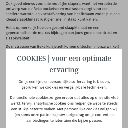
Ook goed nieuws voor alle moeilijke slapers, want het verbeterde
ontwerp van de Beka pocketveren matrassen zorgt voor een
snellere warmte- en vochtafvoering van het lichaam zodat je in een
ideaal slaapklimaat rustig en snel in slaap kunt vallen.
Het is opmerkelijk hoe een gezond slaapklimaat en een
gepersonaliseerde matras bijdragen aan jouw goede nachtrust en
slaapkwaliteit!
De matrassen van Beka kun je zelf komen uittesten in onze winkel!
Op de bovenste verdieping vind je een volledige slaapwinkel waar je
alle matrassen en toebehoren kunt uitproberen. Weet je niet waar
COOKIES | voor een optimale
beginnen of heb je hulp nodig? Dan staan onze slaapadviseurs voor
je klaar!
ervaring
Productspecificaties
Om je een fijne en persoonlijke surfervaring te bieden,
gebruiken we cookies en vergelijkbare technieken.
De functionele cookies zorgen ervoor dat alles op onze site vlot
Merk
Beka
werkt, terwijl analytische cookies ons helpen de website steeds
een stukje beter te maken. Met persoonlijke cookies volgen wij
(en soms onze partners) jouw surfgedrag om je content en
Afmetingen
B 160 x H 22 x D 200 CM
aanbiedingen te laten zien die bij jou passen.