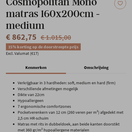
Cosmopolitan Mono
matras 160x200cm -
medium
€ 862,75
€ 1.015,00
15% korting op de doorstreepte prijs
Excl. Valumat (€17)
Kenmerken
Omschrijving
Verkrijgbaar in 3 hardheden: soft, medium en hard (firm)
Verschillende afmetingen mogelijk
Dikte van 22cm
Hypoallergeen
7 ergonomische comfortzones
Pocketverenkern van 12 cm (260 veren per m²) afgedekt met
2,5 cm HR-schuim
Matras met rits in dubbeldoek, aan beide kanten doorstikt
met 360 gr/m² hypoallergene materialen