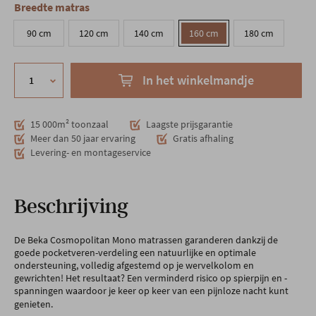
Breedte matras
90 cm
120 cm
140 cm
160 cm
180 cm
In het winkelmandje
15 000m² toonzaal
Laagste prijsgarantie
Meer dan 50 jaar ervaring
Gratis afhaling
Levering- en montageservice
Beschrijving
De Beka Cosmopolitan Mono matrassen garanderen dankzij de
goede pocketveren-verdeling een natuurlijke en optimale
ondersteuning, volledig afgestemd op je wervelkolom en
gewrichten! Het resultaat? Een verminderd risico op spierpijn en -
spanningen waardoor je keer op keer van een pijnloze nacht kunt
genieten.