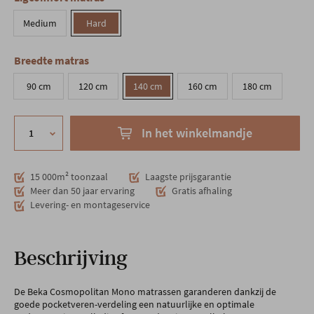
Medium
Hard
Breedte matras
90 cm
120 cm
140 cm
160 cm
180 cm
In het winkelmandje
15 000m² toonzaal
Laagste prijsgarantie
Meer dan 50 jaar ervaring
Gratis afhaling
Levering- en montageservice
Beschrijving
De Beka Cosmopolitan Mono matrassen garanderen dankzij de
goede pocketveren-verdeling een natuurlijke en optimale