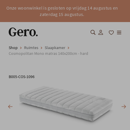
Onze woonwinkel is gesloten op vrijdag 14 augustus en
zaterdag 15 augustus.
Shop
Ruimtes
Slaapkamer
Shop
Cosmopolitan Mono matras 140x200cm - hard
Over Gero
B005-COS-1096
Inspiratie
Totaalinrichting
Professionals
FAQ