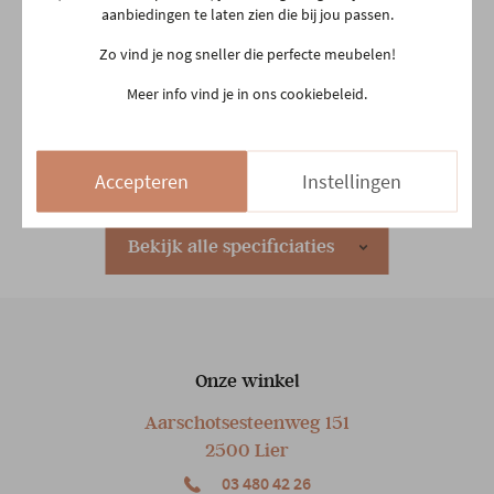
aanbiedingen te laten zien die bij jou passen.
Afmetingen
B 140 x H 22 x D 200 CM
Zo vind je nog sneller die perfecte meubelen!
Meer info vind je in ons cookiebeleid.
Garantietermijn
5 jaar
Plaats productie
Belgisch
Accepteren
Instellingen
Lengte matras
200 cm
Bekijk alle specificiaties
Breedte matras
140 cm
Hypo allergeen
Ja
Onze winkel
Aarschotsesteenweg 151
Hoofdkleur
Wit
2500 Lier
03 480 42 26