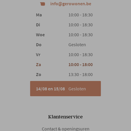
info@gerowonen.be
Hoofdmateriaal
Stof
Ma
10:00 - 18:30
Vulling
Pocketveren en schuim
Di
10:00 - 18:30
Woe
10:00 - 18:30
Woonstijl
Tijdloos comfort
Do
Gesloten
Vr
10:00 - 18:30
Gewicht
28 kg
Za
10:00 - 18:00
Zo
13:30 - 18:00
14/08 en 15/08
Gesloten
Klantenservice
Contact & openingsuren