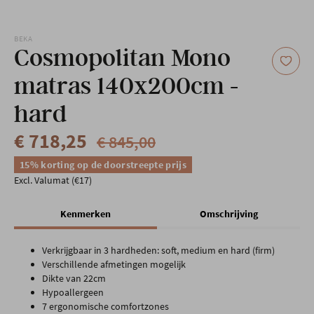
Onze locatie
BEKA
Cosmopolitan Mono
matras 140x200cm -
hard
€ 718,25
€ 845,00
15% korting op de doorstreepte prijs
Excl. Valumat (€17)
Kenmerken
Omschrijving
Verkrijgbaar in 3 hardheden: soft, medium en hard (firm)
Verschillende afmetingen mogelijk
Dikte van 22cm
Hypoallergeen
7 ergonomische comfortzones