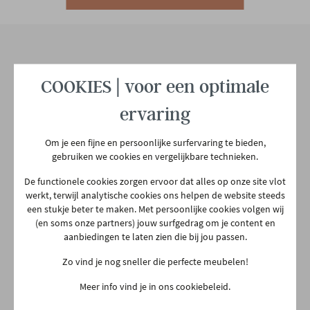
Hoofdmateriaal
Metaal
Materiaal poten
Metaal
Onze winkel
COOKIES | voor een optimale
Aarschotsesteenweg 151
ervaring
Woonstijl
Design
2500 Lier
03 480 42 26
Om je een fijne en persoonlijke surfervaring te bieden,
info@gerowonen.be
gebruiken we cookies en vergelijkbare technieken.
Aantal colli's
1
De functionele cookies zorgen ervoor dat alles op onze site vlot
Ma
10:00 - 18:30
werkt, terwijl analytische cookies ons helpen de website steeds
Gewicht
6 kg
Di
10:00 - 18:30
een stukje beter te maken. Met persoonlijke cookies volgen wij
(en soms onze partners) jouw surfgedrag om je content en
Woe
10:00 - 18:30
aanbiedingen te laten zien die bij jou passen.
Do
Gesloten
Zo vind je nog sneller die perfecte meubelen!
Vr
10:00 - 18:30
Meer info vind je in ons cookiebeleid.
Za
10:00 - 18:00