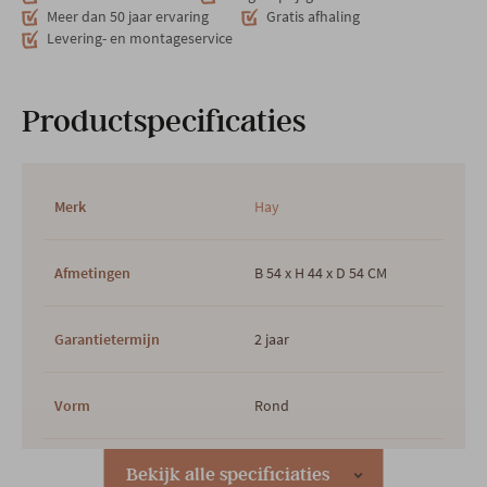
Meer dan 50 jaar ervaring
Gratis afhaling
Levering- en montageservice
Productspecificaties
Merk
Hay
Afmetingen
B 54 x H 44 x D 54 CM
Garantietermijn
2 jaar
Vorm
Rond
Hoofdkleur
Zwart
Bekijk alle specificiaties