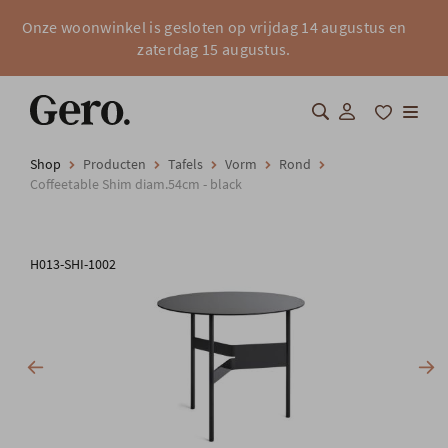
Onze woonwinkel is gesloten op vrijdag 14 augustus en
zaterdag 15 augustus.
Shop
Producten
Tafels
Vorm
Rond
Shop
Coffeetable Shim diam.54cm - black
Over Gero
H013-SHI-1002
Inspiratie
Totaalinrichting
Professionals
FAQ