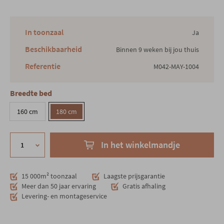
In toonzaal
Ja
Beschikbaarheid
Binnen 9 weken bij jou thuis
Referentie
M042-MAY-1004
Breedte bed
160 cm
180 cm
In het winkelmandje
15 000m² toonzaal
Laagste prijsgarantie
Meer dan 50 jaar ervaring
Gratis afhaling
Levering- en montageservice