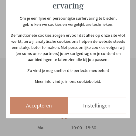
ervaring
Lengte matras
200 cm
Om je een fijne en persoonlijke surfervaring te bieden,
gebruiken we cookies en vergelijkbare technieken.
Breedte matras
180 cm
De functionele cookies zorgen ervoor dat alles op onze site vlot
werkt, terwijl analytische cookies ons helpen de website steeds
Hoofdkleur
Donkergrijs
Bekijk alle specificiaties
een stukje beter te maken. Met persoonlijke cookies volgen wij
(en soms onze partners) jouw surfgedrag om je content en
aanbiedingen te laten zien die bij jou passen.
2e kleur
ZWART
Zo vind je nog sneller die perfecte meubelen!
Hoofdmateriaal
Stof
Onze winkel
Meer info vind je in ons cookiebeleid.
Aarschotsesteenweg 151
Materiaal poten
Hout
2500 Lier
Accepteren
Instellingen
03 480 42 26
info@gerowonen.be
Type poten
Rechte poot
Ma
10:00 - 18:30
Woonstijl
Modern