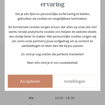
ervaring
Garantietermijn
2 jaar
Om je een fijne en persoonlijke surfervaring te bieden,
gebruiken we cookies en vergelijkbare technieken.
Plaats productie
Europees
De functionele cookies zorgen ervoor dat alles op onze site vlot
werkt, terwijl analytische cookies ons helpen de website steeds
Vorm
Rechthoek
Bekijk alle specificiaties
een stukje beter te maken. Met persoonlijke cookies volgen wij
(en soms onze partners) jouw surfgedrag om je content en
aanbiedingen te laten zien die bij jou passen.
Hoofdkleur
Natuur
Zo vind je nog sneller die perfecte meubelen!
2e kleur
Zwart
Onze winkel
Meer info vind je in ons cookiebeleid.
Aarschotsesteenweg 151
Hoofdmateriaal
Hout
2500 Lier
Accepteren
Instellingen
03 480 42 26
info@gerowonen.be
Materiaal poten
Metaal
Ma
10:00 - 18:30
Type poten
Kruispoot