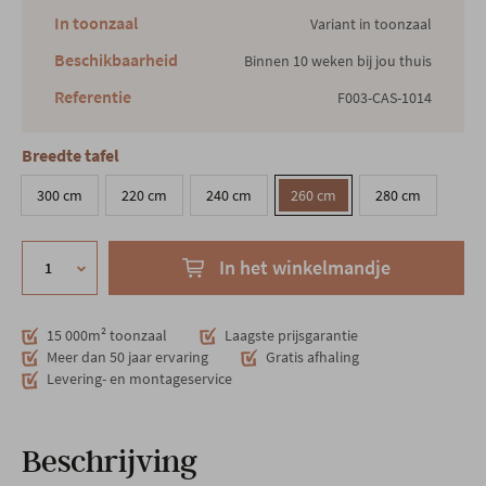
In toonzaal
Variant in toonzaal
Beschikbaarheid
Binnen 10 weken bij jou thuis
Referentie
F003-CAS-1014
Breedte tafel
300 cm
220 cm
240 cm
260 cm
280 cm
In het winkelmandje
15 000m² toonzaal
Laagste prijsgarantie
Meer dan 50 jaar ervaring
Gratis afhaling
Levering- en montageservice
Beschrijving