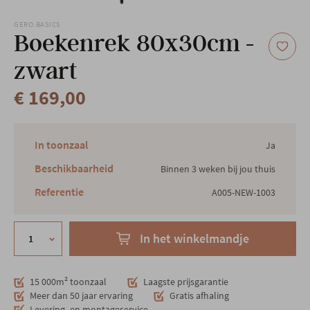
Onze locatie
GERO.BASICS
Boekenrek 80x30cm -
zwart
€ 169,00
In toonzaal
Ja
Beschikbaarheid
Binnen 3 weken bij jou thuis
Referentie
A005-NEW-1003
In het winkelmandje
15 000m² toonzaal
Laagste prijsgarantie
Meer dan 50 jaar ervaring
Gratis afhaling
Levering- en montageservice