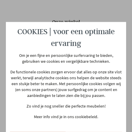
Te monteren
Ja
Hoofdkleur
Zwart
Onze winkel
COOKIES | voor een optimale
Aarschotsesteenweg 151
Hoofdmateriaal
Metaal
2500 Lier
ervaring
03 480 42 26
Om je een fijne en persoonlijke surfervaring te bieden,
info@gerowonen.be
Materiaal poten
Metaal
gebruiken we cookies en vergelijkbare technieken.
Ma
10:00 - 18:30
De functionele cookies zorgen ervoor dat alles op onze site vlot
Type poten
Rechte poot
Di
10:00 - 18:30
werkt, terwijl analytische cookies ons helpen de website steeds
een stukje beter te maken. Met persoonlijke cookies volgen wij
Woe
10:00 - 18:30
(en soms onze partners) jouw surfgedrag om je content en
Woonstijl
Jong wonen
aanbiedingen te laten zien die bij jou passen.
Do
Gesloten
Zo vind je nog sneller die perfecte meubelen!
Vr
10:00 - 18:30
Aantal colli's
1
Meer info vind je in ons cookiebeleid.
Za
10:00 - 18:00
Zo
13:30 - 18:00
Gewicht
8.8 kg