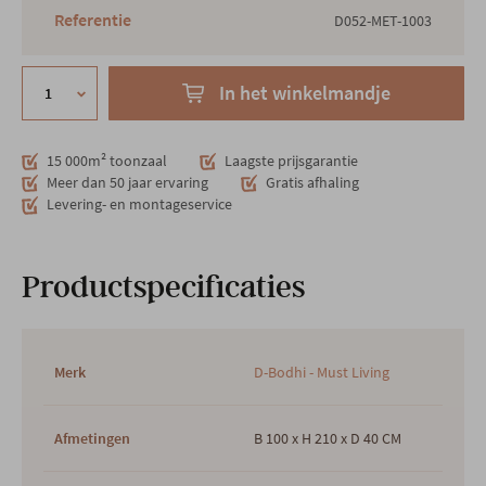
Referentie
D052-MET-1003
In het winkelmandje
15 000m² toonzaal
Laagste prijsgarantie
Meer dan 50 jaar ervaring
Gratis afhaling
Levering- en montageservice
Productspecificaties
Merk
D-Bodhi - Must Living
Afmetingen
B 100 x H 210 x D 40 CM