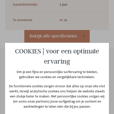
Garantietermijn
2 jaar
Te monteren
Ja
Hoofdkleur
Bruin
Bekijk alle specificiaties
COOKIES | voor een optimale
Uitvoering greeplijst
greeploos
ervaring
Hoofdmateriaal
Hout
Onze winkel
Om je een fijne en persoonlijke surfervaring te bieden,
Aarschotsesteenweg 151
gebruiken we cookies en vergelijkbare technieken.
Afsluitbaar
Ja
2500 Lier
De functionele cookies zorgen ervoor dat alles op onze site vlot
03 480 42 26
werkt, terwijl analytische cookies ons helpen de website steeds
info@gerowonen.be
een stukje beter te maken. Met persoonlijke cookies volgen wij
Materiaal poten
Metaal
(en soms onze partners) jouw surfgedrag om je content en
Ma
10:00 - 18:30
aanbiedingen te laten zien die bij jou passen.
Type poten
Rechte poot