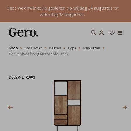
Onze woonwinkel is gesloten op vrijdag 14 augustus en
zaterdag 15 augustus.
Shop
Producten
Kasten
Type
Barkasten
Shop
Boekenkast hoog Metropole - teak
Over Gero
D052-MET-1003
Inspiratie
Totaalinrichting
Professionals
FAQ