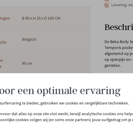
Levering- e
ingen
B 90 x H 25 x D 200 CM
Beschri
s
Belgisch
De Beka Body S
ctie
Temporis pocket
afgestemd op je
op spierpijn en
te
90 cm
genieten.
s
Ook goed nieuws
Beka pocketvere
oor een optimale ervaring
kleur
Wit
van het lichaam 
vallen.
 surfervaring te bieden, gebruiken we cookies en vergelijkbare technieken.
Het is opmerkel
ng
Pocketveren en schuim
bijdragen aan j
rvoor dat alles op onze site vlot werkt, terwijl analytische cookies ons hel
soonlijke cookies volgen wij (en soms onze partners) jouw surfgedrag om je
De matrassen va
verdieping vind