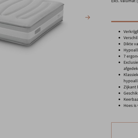
Excl. Valumat (
Verkrij
Verschi
Dikte v
Hypoal
7 ergon
Exclusi
afgedek
Klassie
hypoall
Zijkant
Geschik
Keerbaa
Hoes is