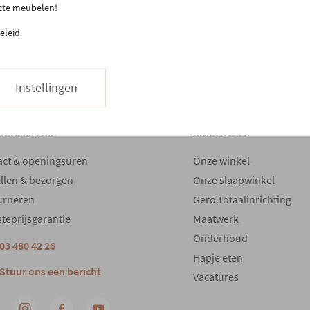
kunt uitprobere
ecte meubelen!
slaapadviseurs v
eleid.
Instellingen
tenservice
Meer Gero
act & openingsuren
Onze winkel
llen & bezorgen
Onze slaapwinkel
urneren
Gero.Totaalinrichting
teprijsgarantie
Maatwerk
Onderhoud
03 480 42 26
Hapje eten
Stuur ons een bericht
Vacatures