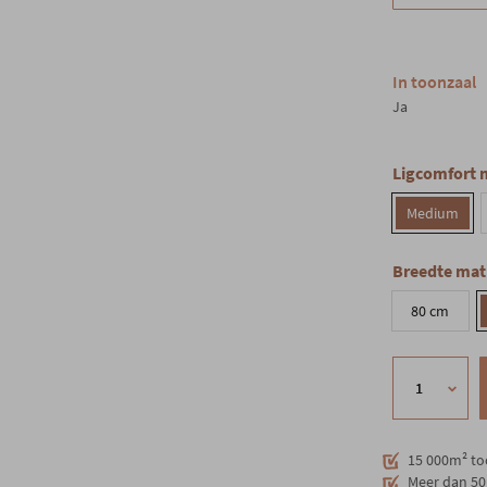
In toonzaal
Ja
Ligcomfort 
Medium
Breedte mat
80 cm
15 000m² to
Meer dan 50 