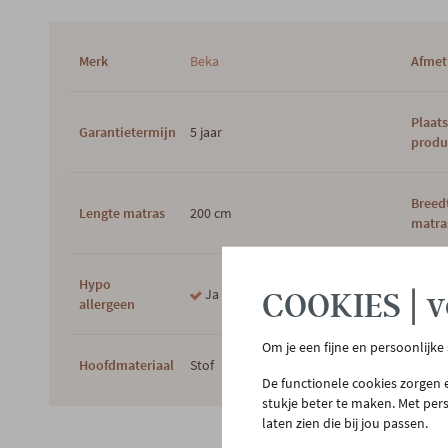
Merk
Beka
Afmet
Plaat
Garantietermijn
5 jaar
produ
Breed
Lengte matras
200 cm
matra
Hypo
Ja
COOKIES | v
Hoofd
allergeen
Om je een fijne en persoonlijke
Hoofdmateriaal
Stof
Vulli
De functionele cookies zorgen e
stukje beter te maken. Met per
laten zien die bij jou passen.