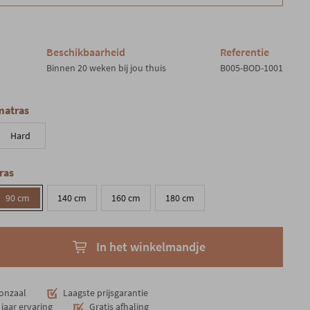
Beschikbaarheid
Referentie
Binnen 20 weken bij jou thuis
B005-BOD-1001
matras
Hard
ras
90 cm
140 cm
160 cm
180 cm
In het winkelmandje
onzaal
Laagste prijsgarantie
jaar ervaring
Gratis afhaling