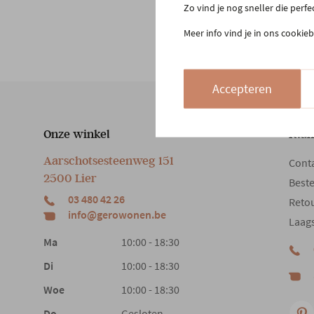
Zo vind je nog sneller die perf
Meer info vind je in ons cookieb
Accepteren
Onze winkel
Klan
Aarschotsesteenweg 151
Cont
2500 Lier
Beste
03 480 42 26
Reto
info@gerowonen.be
Laags
Ma
10:00 - 18:30
Di
10:00 - 18:30
Woe
10:00 - 18:30
Do
Gesloten