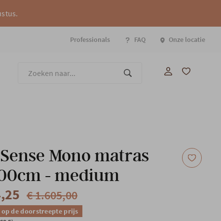
ustus.
Professionals
FAQ
Onze locatie
Onze
 Sense Mono matras
00cm - medium
4,25
€ 1.605,00
 op de doorstreepte prijs