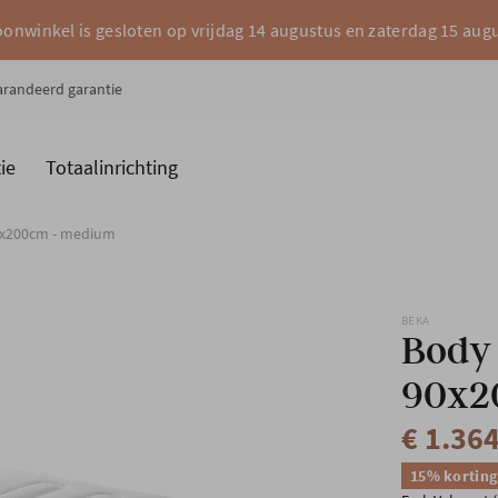
onwinkel is gesloten op vrijdag 14 augustus en zaterdag 15 aug
garandeerd garantie
ie
Totaalinrichting
es
Merken
0x200cm - medium
BEKA
Body
90x2
€ 1.36
15% korting