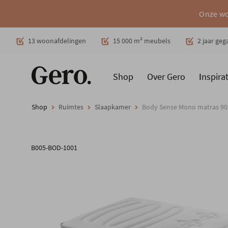
Onze wo
Decoratie
13 woonafdelingen
15 000 m² meubels
2 jaar ge
Shop
Over Gero
Inspirat
Promoties
Producten
Cadeaubon
Woonstijlen
Ruimt
Shop
Ruimtes
Slaapkamer
Body Sense Mono matras 9
B005-BOD-1001