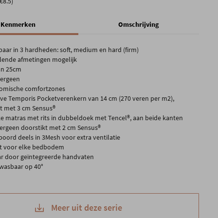
€8.5)
Kenmerken
Omschrijving
gbaar in 3 hardheden: soft, medium en hard (firm)
llende afmetingen mogelijk
an 25cm
lergeen
omische comfortzones
eve Temporis Pocketverenkern van 14 cm (270 veren per m2),
t met 3 cm Sensus®
ke matras met rits in dubbeldoek met Tencel®, aan beide kanten
ergeen doorstikt met 2 cm Sensus®
 boord deels in 3Mesh voor extra ventilatie
t voor elke bedbodem
r door geïntegreerde handvaten
 wasbaar op 40°
Meer uit deze serie