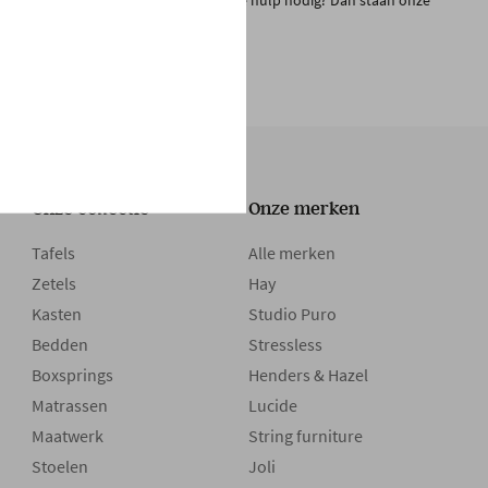
n. Weet je niet waar beginnen of heb je hulp nodig? Dan staan onze
oor je klaar!
Onze collectie
Onze merken
Tafels
Alle merken
Zetels
Hay
Kasten
Studio Puro
Bedden
Stressless
Boxsprings
Henders & Hazel
Matrassen
Lucide
Maatwerk
String furniture
Stoelen
Joli