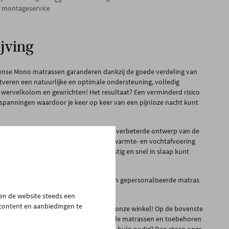
n montageservice
jving
ense Mono matrassen garanderen dankzij de goede verdeling van
veren een natuurlijke en optimale ondersteuning, volledig
 wervelkolom en gewrichten! Het resultaat? Een verminderd risico
 -spanningen waardoor je keer op keer van een pijnloze nacht kunt
 voor alle moeilijke slapers, want het verbeterde ontwerp van de
n matrassen zorgt voor een snellere warmte- en vochtafvoering
zodat je in een ideaal slaapklimaat rustig en snel in slaap kunt
ijk hoe een gezond slaapklimaat en een gepersonaliseerde matras
ouw goede nachtrust en slaapkwaliteit!
pen de website steeds een
 content en aanbiedingen te
n Beka kun je zelf komen uittesten in onze winkel! Op de bovenste
 je een volledige slaapwinkel waar je alle matrassen en toebehoren