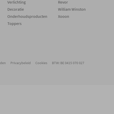
Verlichting
Revor
Decoratie
William Winston
Onderhoudsproducten
Xooon
Toppers
rden
Privacybeleid
Cookies
BTW: BE 0415 070 027