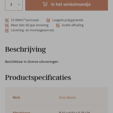
In het winkelmandje
15 000m² toonzaal
Laagste prijsgarantie
Meer dan 50 jaar ervaring
Gratis afhaling
Levering- en montageservice
Beschrijving
Beschikbaar in diverse uitvoeringen
Productspecificaties
Merk
Gero.Basics
Afmetingen
B 42 x H 63 x D 35 CM