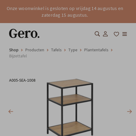
Onze woonwinkel is gesloten op vrijdag 14 augustus en
zaterdag 15 augustus.
Shop
Producten
Tafels
Type
Plantentafels
Shop
Bijzettafel
Over Gero
A005-SEA-1008
Inspiratie
Totaalinrichting
Professionals
FAQ