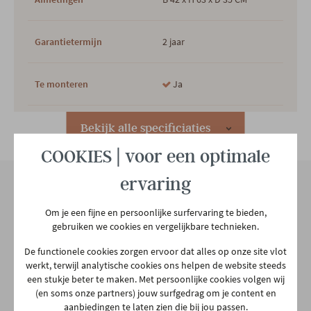
Garantietermijn
2 jaar
Te monteren
Ja
Vorm
Rechthoek
Bekijk alle specificiaties
COOKIES | voor een optimale
Hoofdkleur
Natuur
ervaring
2e kleur
ZWART
Onze winkel
Om je een fijne en persoonlijke surfervaring te bieden,
gebruiken we cookies en vergelijkbare technieken.
Aarschotsesteenweg 151
De functionele cookies zorgen ervoor dat alles op onze site vlot
Hoofdmateriaal
Hout
2500 Lier
werkt, terwijl analytische cookies ons helpen de website steeds
03 480 42 26
een stukje beter te maken. Met persoonlijke cookies volgen wij
info@gerowonen.be
(en soms onze partners) jouw surfgedrag om je content en
Materiaal poten
Metaal
aanbiedingen te laten zien die bij jou passen.