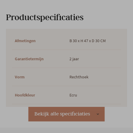
Productspecificaties
Afmetingen
B 30 x H 47 x D 30 CM
Garantietermijn
2 jaar
Vorm
Rechthoek
Hoofdkleur
Ecru
Hoofdmateriaal
Steen
Bekijk alle specificiaties
Materiaal poten
Stone