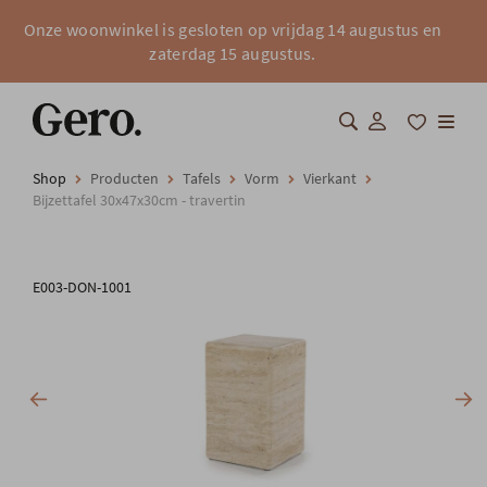
Onze woonwinkel is gesloten op vrijdag 14 augustus en
zaterdag 15 augustus.
Shop
Producten
Tafels
Vorm
Vierkant
Shop
Bijzettafel 30x47x30cm - travertin
Over Gero
E003-DON-1001
Inspiratie
Totaalinrichting
Professionals
FAQ