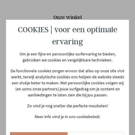
Woonstijl
Retro
Landelijk
Onze winkel
COOKIES | voor een optimale
Aarschotsesteenweg 151
Aantal colli's
1
2500 Lier
ervaring
03 480 42 26
info@gerowonen.be
Gewicht
10 kg
Om je een fijne en persoonlijke surfervaring te bieden,
gebruiken we cookies en vergelijkbare technieken.
Ma
10:00 - 18:30
De functionele cookies zorgen ervoor dat alles op onze site vlot
Di
10:00 - 18:30
werkt, terwijl analytische cookies ons helpen de website steeds
een stukje beter te maken. Met persoonlijke cookies volgen wij
Woe
10:00 - 18:30
(en soms onze partners) jouw surfgedrag om je content en
Do
Gesloten
aanbiedingen te laten zien die bij jou passen.
Vr
10:00 - 18:30
Zo vind je nog sneller die perfecte meubelen!
Za
10:00 - 18:00
Meer info vind je in ons cookiebeleid.
Zo
13:30 - 18:00