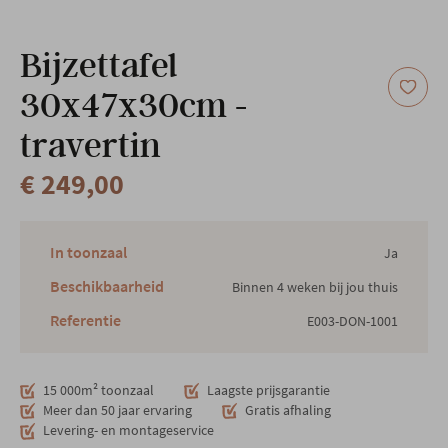
Onze locatie
Bijzettafel
30x47x30cm -
travertin
€ 249,00
In toonzaal
Ja
Beschikbaarheid
Binnen 4 weken bij jou thuis
Referentie
E003-DON-1001
15 000m² toonzaal
Laagste prijsgarantie
Meer dan 50 jaar ervaring
Gratis afhaling
Levering- en montageservice