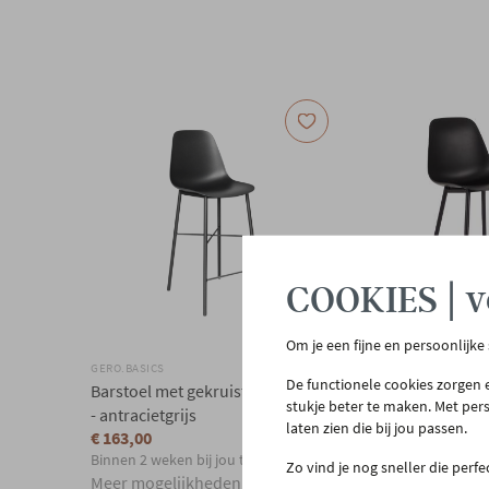
COOKIES | v
Om je een fijne en persoonlijke
GERO.BASICS
GERO.BASICS
De functionele cookies zorgen e
Barstoel met gekruist onderstel
Barstoel met open 
stukje beter te maken. Met per
- antracietgrijs
zwart
laten zien die bij jou passen.
€ 163,00
€ 159,00
Binnen 2 weken bij jou thuis
In voorraad
Zo vind je nog sneller die perf
Meer mogelijkheden
Meer mogelijkhed