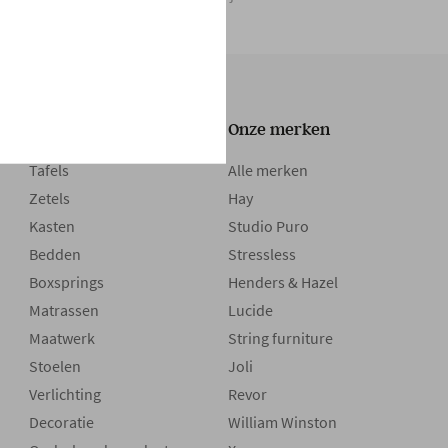
Onze collectie
Onze merken
Tafels
Alle merken
Zetels
Hay
Kasten
Studio Puro
Bedden
Stressless
Boxsprings
Henders & Hazel
Matrassen
Lucide
Maatwerk
String furniture
Stoelen
Joli
Verlichting
Revor
Decoratie
William Winston