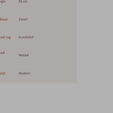
ogte
65 cm
kleur
Zwart
aal rug
Kunststof
iaal
Metaal
tijl
Modern