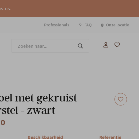
ustus.
Professionals
FAQ
Onze locatie
Onze
oel met gekruist
stel - zwart
00
Beschikbaarheid
Referentie