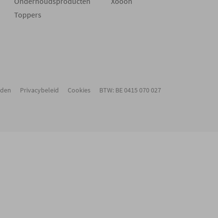
Onderhoudsproducten
Xooon
Toppers
rden
Privacybeleid
Cookies
BTW: BE 0415 070 027