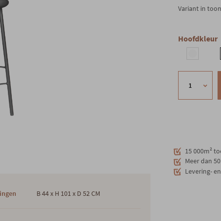
Variant in too
Hoofdkleur
15 000m² to
Meer dan 50 
Levering- e
ingen
B 44 x H 101 x D 52 CM