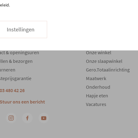
eleid.
Instellingen
tenservice
Meer Gero
act & openingsuren
Onze winkel
llen & bezorgen
Onze slaapwinkel
urneren
Gero.Totaalinrichting
teprijsgarantie
Maatwerk
Onderhoud
03 480 42 26
Hapje eten
Stuur ons een bericht
Vacatures