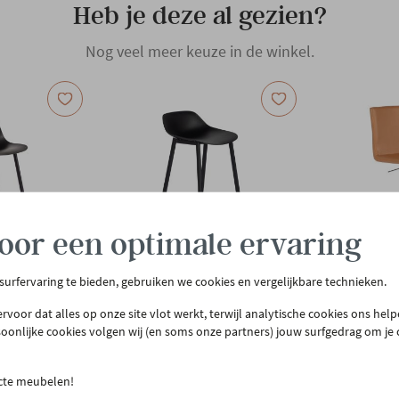
Heb je deze al gezien?
Nog veel meer keuze in de winkel.
oor een optimale ervaring
 surfervaring te bieden, gebruiken we cookies en vergelijkbare technieken.
GERO.BASICS
GERO.BASICS
rvoor dat alles op onze site vlot werkt, terwijl analytische cookies ons hel
onderstel -
Barstoel met korte rugleuning -
Draaibare bar
soonlijke cookies volgen wij (en soms onze partners) jouw surfgedrag om je
zwart
€ 142,00
€ 362,00
ecte meubelen!
en
In voorraad
Binnen 2 weken 