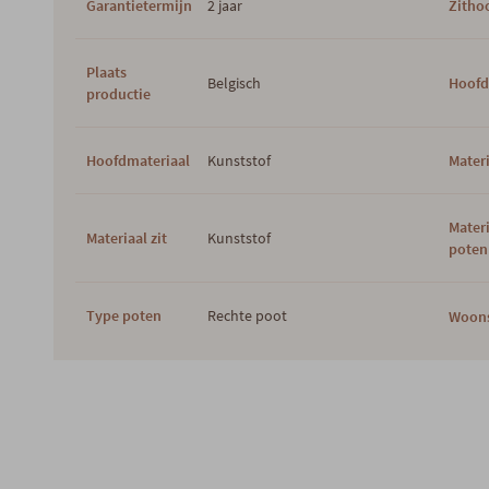
Garantietermijn
2 jaar
Zitho
Plaats
Belgisch
Hoofd
productie
Hoofdmateriaal
Kunststof
Materi
Mater
Materiaal zit
Kunststof
poten
Type poten
Rechte poot
Woons