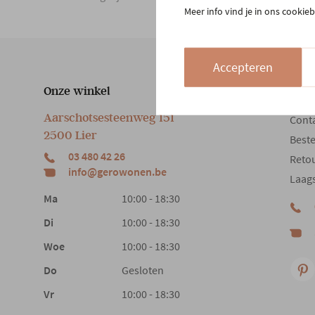
Meer info vind je in ons cookieb
Accepteren
Onze winkel
Klan
Aarschotsesteenweg 151
Cont
2500 Lier
Beste
03 480 42 26
Reto
info@gerowonen.be
Laags
Ma
10:00 - 18:30
Di
10:00 - 18:30
Woe
10:00 - 18:30
Do
Gesloten
Vr
10:00 - 18:30