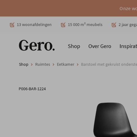
Onze wo
Decoratie
13 woonafdelingen
15 000 m² meubels
2 jaar ge
Shop
Over Gero
Inspirat
Promoties
Producten
Cadeaubon
Woonstijlen
Ruimt
Shop
Ruimtes
Eetkamer
Barstoel met gekruist onderste
P006-BAR-1224