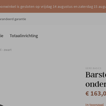
onwinkel is gesloten op vrijdag 14 augustus en zaterdag 15 aug
garandeerd garantie
ie
Totaalinrichting
es
Merken
l - zwart
GERO.BASICS
Barst
onder
€ 163,
In toonzaal