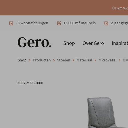
Onze wo
Decoratie
13 woonafdelingen
15 000 m² meubels
2 jaar ge
Shop
Over Gero
Inspirat
Promoties
Producten
Cadeaubon
Woonstijlen
Ruimt
Shop
Producten
Stoelen
Materiaal
Microvezel
Bar
X002-MAC-1008