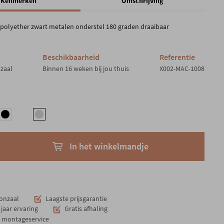
Kenmerken
Omschrijving
 polyether zwart metalen onderstel 180 graden draaibaar
Beschikbaarheid
Referentie
nzaal
Binnen 16 weken bij jou thuis
X002-MAC-1008
In het winkelmandje
onzaal
Laagste prijsgarantie
jaar ervaring
Gratis afhaling
n montageservice