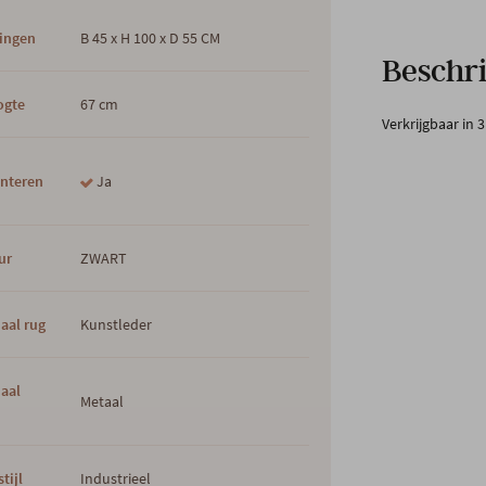
ingen
B 45 x H 100 x D 55 CM
Beschri
ogte
67 cm
Verkrijgbaar in 
nteren
Ja
ur
ZWART
aal rug
Kunstleder
iaal
Metaal
tijl
Industrieel