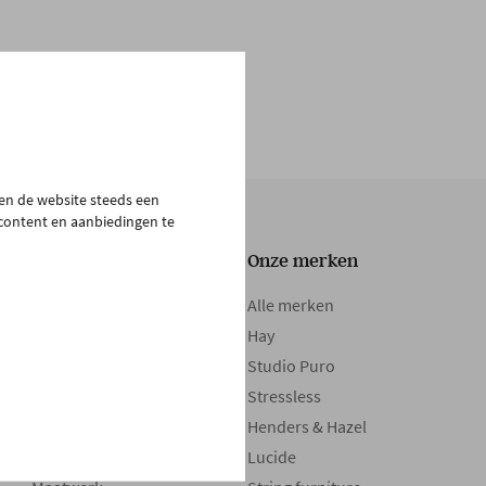
pen de website steeds een
 content en aanbiedingen te
Onze collectie
Onze merken
Tafels
Alle merken
Zetels
Hay
Kasten
Studio Puro
Bedden
Stressless
Boxsprings
Henders & Hazel
Matrassen
Lucide