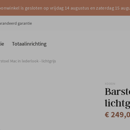
onwinkel is gesloten op vrijdag 14 augustus en zaterdag 15 aug
garandeerd garantie
ie
Totaalinrichting
es
Merken
stoel Mac in lederlook - lichtgrijs
XOOON
Barst
lichtg
€ 249,