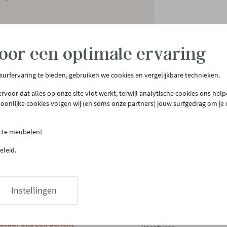
ht
10.52 kg
oor een optimale ervaring
 surfervaring te bieden, gebruiken we cookies en vergelijkbare technieken.
rvoor dat alles op onze site vlot werkt, terwijl analytische cookies ons hel
soonlijke cookies volgen wij (en soms onze partners) jouw surfgedrag om je
tenservice
Meer Gero
ecte meubelen!
act & openingsuren
Onze winkel
eleid.
llen & bezorgen
Onze slaapwinkel
urneren
Gero.Totaalinrichting
teprijsgarantie
Maatwerk
Instellingen
Onderhoud
03 480 42 26
Hapje eten
Stuur ons een bericht