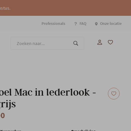
ustus.
Professionals
FAQ
Onze locatie
Onze
oel Mac in lederlook -
rijs
00