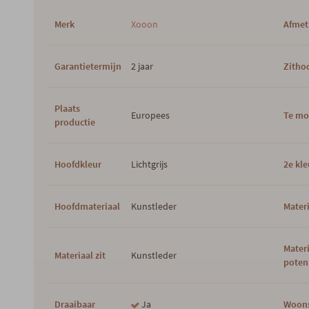
Merk
Xooon
Afmet
Garantietermijn
2 jaar
Zitho
Plaats
Europees
Te mo
productie
Hoofdkleur
Lichtgrijs
2e kle
Hoofdmateriaal
Kunstleder
Materi
Mater
Materiaal zit
Kunstleder
poten
Draaibaar
Ja
Woons