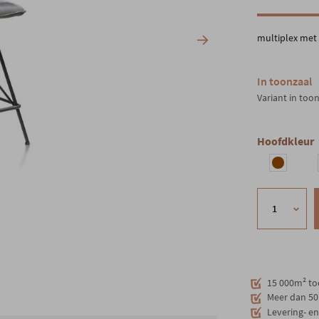
multiplex met
In toonzaal
Variant in too
Hoofdkleur
15 000m² to
Meer dan 50 
Levering- e