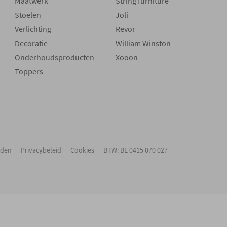
Maatwerk
String furniture
Stoelen
Joli
Verlichting
Revor
Decoratie
William Winston
Onderhoudsproducten
Xooon
Toppers
rden
Privacybeleid
Cookies
BTW: BE 0415 070 027