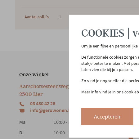
Aantal colli's
1
Gewic
COOKIES | v
Om je een fijne en persoonlijke
De functionele cookies zorgen e
stukje beter te maken. Met per
laten zien die bij jou passen.
Onze winkel
Klan
Zo vind je nog sneller die perf
Aarschotsesteenweg 151
Cont
Meer info vind je in ons cookieb
2500 Lier
Beste
03 480 42 26
Reto
info@gerowonen.be
Laags
Accepteren
Ma
10:00 - 18:30
Di
10:00 - 18:30