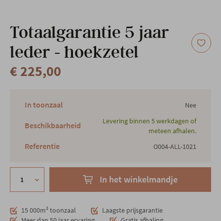
Onze locatie
Totaalgarantie 5 jaar
leder - hoekzetel
€ 225,00
In toonzaal
Nee
Levering binnen 5 werkdagen of
Beschikbaarheid
meteen afhalen.
Referentie
O004-ALL-1021
In het winkelmandje
15 000m² toonzaal
Laagste prijsgarantie
Meer dan 50 jaar ervaring
Gratis afhaling